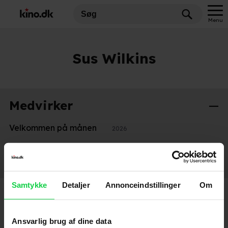
Menu
Sus Wilkins
Medvirker
Velkommen på månen
2026
Stemmer
Smølferne – Filmen
2025
Samtykke
Detaljer
Annonceindstillinger
Om
Ansvarlig brug af dine data