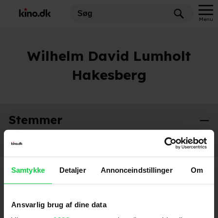
Menu
Wilhelm David Lumholt
Hakesberg
Stemmer
Skolen med magiske dyr - Venner for altid
2025
Samtykke
Detaljer
Annonceindstillinger
Om
Ansvarlig brug af dine data