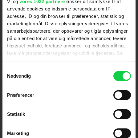
Vi og
vores 1022 partnere
ønsker dit samtykke til at
Hold dig opdateret
anvende cookies og indsamle persondata om IP-
adresse, ID og din browser til præferencer, statistik og
marketingformål. Disse oplysninger videregives til vores
Send
samarbejdspartnere, der opbevarer og tilgår oplysninger
på din enhed for at vise dig målrettede annoncer, levere
Ved tilmelding accepterer jeg samtidig
tilpasset indhold, foretage annonce- og indholdsmåling,
Kino.dks
Markedsføringssamtykke
lave målgruppeundersøgelser og udvikle tjenester. Se
mere information under
indstillinger
og i vores
persondatapolitik. Du kan altid trække dit samtykke
Samtykkevalg
Om Kino.dk
tilbage eller ændre indstillinger fra vores
Nødvendig
"Cookiedeklaration", eller ved at trykke på "Privacy
Annoncering
trigger" ikonet.
Privatlivspolitik
Præferencer
Betalingsbetingelser
Hvis du tillader det, vil vi også gerne:
Om os
Indsamle præcise oplysninger om din placering,
Statistik
Ledige stillinger
der kan være nøjagtig inden for få meter
Identificere din enhed baseret på en scanning af
Marketing
dens unikke karakteristika (fingerprinting)