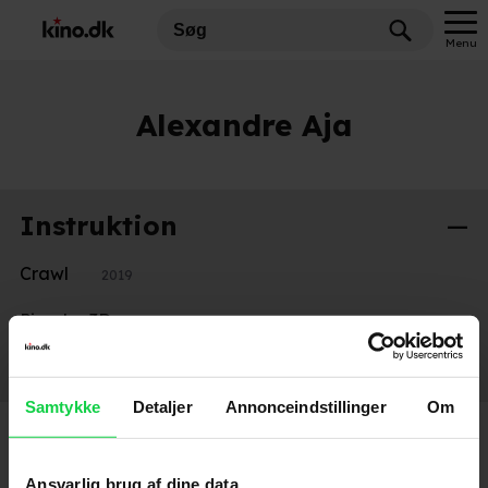
Menu
Alexandre Aja
Instruktion
Crawl
2019
Piranha 3D
2010
The Hills Have Eyes
2006
Samtykke
Detaljer
Annonceindstillinger
Om
Ansvarlig brug af dine data