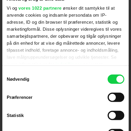
Vi og
vores 1022 partnere
ønsker dit samtykke til at
anvende cookies og indsamle persondata om IP-
Hold dig opdateret
adresse, ID og din browser til præferencer, statistik og
marketingformål. Disse oplysninger videregives til vores
samarbejdspartnere, der opbevarer og tilgår oplysninger
Send
på din enhed for at vise dig målrettede annoncer, levere
tilpasset indhold, foretage annonce- og indholdsmåling,
Ved tilmelding accepterer jeg samtidig
lave målgruppeundersøgelser og udvikle tjenester. Se
Kino.dks
Markedsføringssamtykke
mere information under
indstillinger
og i vores
persondatapolitik. Du kan altid trække dit samtykke
Samtykkevalg
tilbage eller ændre indstillinger fra vores
Nødvendig
Om Kino.dk
"Cookiedeklaration", eller ved at trykke på "Privacy
trigger" ikonet.
Annoncering
Præferencer
Privatlivspolitik
Hvis du tillader det, vil vi også gerne:
Betalingsbetingelser
Indsamle præcise oplysninger om din placering,
Statistik
Om os
der kan være nøjagtig inden for få meter
Ledige stillinger
Identificere din enhed baseret på en scanning af