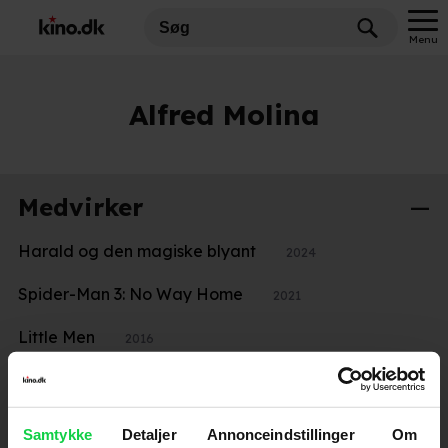
Menu
Alfred Molina
Medvirker
Harald og den magiske blyant
2024
Spider-Man 3: No Way Home
2021
Little Men
2016
Øjnenes hemmelighed
2016
Whiskey Tango Foxtrot (2016)
2016
Samtykke
Detaljer
Annonceindstillinger
Om