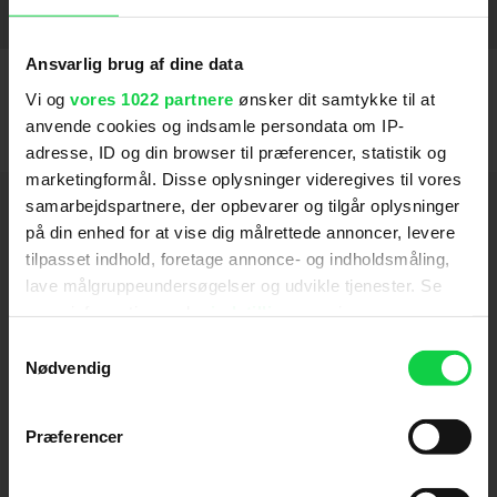
Abduction
Troldmandens lærling
Prince of Persia: The Sands of Time
An Education
Pink Panther 2
En sand løgn
Da Vinci Mysteriet
Luther
Spider-Man 2 (2004)
Identity
Frida
Chocolat (2000)
Magnolia (1999)
2002
2004
2003
2011
2007
2010
2009
2001
2000
2006
2004
2010
2010
SE FLERE
Ansvarlig brug af dine data
Vi og
vores 1022 partnere
ønsker dit samtykke til at
anvende cookies og indsamle persondata om IP-
adresse, ID og din browser til præferencer, statistik og
marketingformål. Disse oplysninger videregives til vores
Hold dig opdateret
samarbejdspartnere, der opbevarer og tilgår oplysninger
på din enhed for at vise dig målrettede annoncer, levere
tilpasset indhold, foretage annonce- og indholdsmåling,
Send
lave målgruppeundersøgelser og udvikle tjenester. Se
mere information under
indstillinger
og i vores
Ved tilmelding accepterer jeg samtidig
persondatapolitik. Du kan altid trække dit samtykke
Samtykkevalg
Kino.dks
Markedsføringssamtykke
tilbage eller ændre indstillinger fra vores
Nødvendig
"Cookiedeklaration", eller ved at trykke på "Privacy
trigger" ikonet.
Præferencer
Om Kino.dk
Hvis du tillader det, vil vi også gerne: