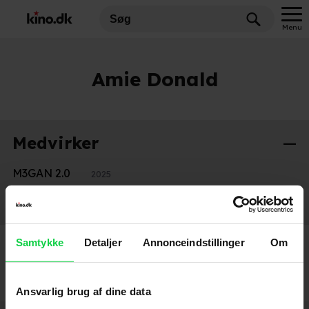
Menu
Amie Donald
Medvirker
M3GAN 2.0
2025
M3GAN
2023
Samtykke
Detaljer
Annonceindstillinger
Om
Ansvarlig brug af dine data