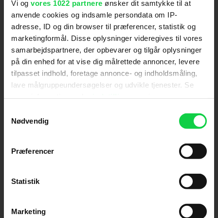
Vi og
vores 1022 partnere
ønsker dit samtykke til at
Hold dig opdateret
anvende cookies og indsamle persondata om IP-
adresse, ID og din browser til præferencer, statistik og
marketingformål. Disse oplysninger videregives til vores
Send
samarbejdspartnere, der opbevarer og tilgår oplysninger
på din enhed for at vise dig målrettede annoncer, levere
Ved tilmelding accepterer jeg samtidig
tilpasset indhold, foretage annonce- og indholdsmåling,
Kino.dks
Markedsføringssamtykke
lave målgruppeundersøgelser og udvikle tjenester. Se
mere information under
indstillinger
og i vores
persondatapolitik. Du kan altid trække dit samtykke
Samtykkevalg
Om Kino.dk
tilbage eller ændre indstillinger fra vores
Nødvendig
"Cookiedeklaration", eller ved at trykke på "Privacy
Annoncering
trigger" ikonet.
Privatlivspolitik
Præferencer
Betalingsbetingelser
Hvis du tillader det, vil vi også gerne:
Om os
Indsamle præcise oplysninger om din placering,
Statistik
Ledige stillinger
der kan være nøjagtig inden for få meter
Identificere din enhed baseret på en scanning af
Marketing
dens unikke karakteristika (fingerprinting)