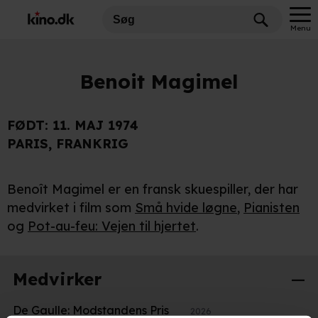
Menu
Benoit Magimel
FØDT:
11. MAJ 1974
PARIS, FRANKRIG
Benoît Magimel er en fransk skuespiller, der har
medvirket i film som
Små hvide løgne
,
Pianisten
og
Pot-au-feu: Vejen til hjertet
.
Medvirker
De Gaulle: Modstandens Pris
2026