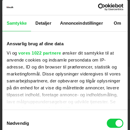
Pot-au-feu: Vejen til hjertet
2024
Gensyn med Paris
2023
Samtykke
Detaljer
Annonceindstillinger
Om
Standing Tall
2018
Ansvarlig brug af dine data
Kvinden fra Brest
2017
Vi og
vores 1022 partnere
ønsker dit samtykke til at
Den franske forbindelse
Små hvide løgne
2012
2015
SE FLERE
anvende cookies og indsamle persondata om IP-
adresse, ID og din browser til præferencer, statistik og
marketingformål. Disse oplysninger videregives til vores
samarbejdspartnere, der opbevarer og tilgår oplysninger
på din enhed for at vise dig målrettede annoncer, levere
tilpasset indhold, foretage annonce- og indholdsmåling,
lave målgruppeundersøgelser og udvikle tjenester. Se
Hold dig opdateret
mere information under
indstillinger
og i vores
persondatapolitik. Du kan altid trække dit samtykke
Samtykkevalg
tilbage eller ændre indstillinger fra vores
Nødvendig
Send
"Cookiedeklaration", eller ved at trykke på "Privacy