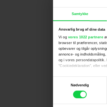
Samtykke
Ansvarlig brug af dine data
Vi og
vores 1022 partnere
øn
browser til præferencer, stat
opbevarer og tilgår oplysning
annonce- og indholdsmåling,
og i vores persondatapolitik. 
"Cookiedeklaration", eller ved
Hvis du tillader det, vil vi og
Samtykkevalg
Indsamle præcise oply
Nødvendig
Identificere din enhed
Dine valg anvendes på hele w