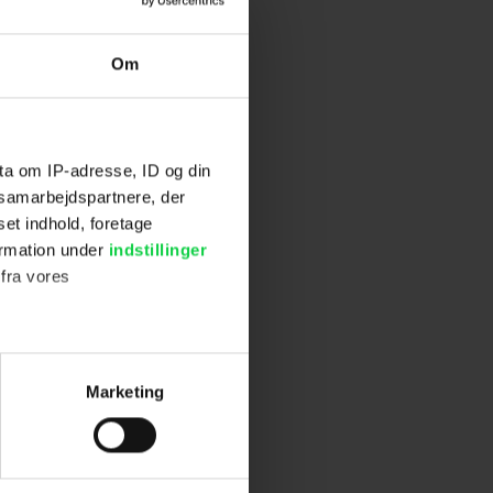
Om
ta om IP-adresse, ID og din
s samarbejdspartnere, der
set indhold, foretage
ormation under
indstillinger
 fra vores
ter
Marketing
ting)