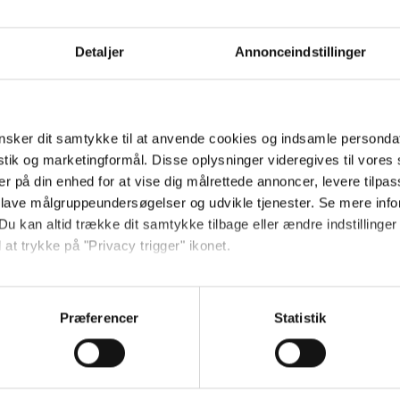
Send
Detaljer
Annonceindstillinger
Ved tilmelding accepterer jeg
samtidig Kino.dks
Markedsføringssamtykke
sker dit samtykke til at anvende cookies og indsamle personda
istik og marketingformål. Disse oplysninger videregives til vore
er på din enhed for at vise dig målrettede annoncer, levere tilpas
Om Kino.dk
 lave målgruppeundersøgelser og udvikle tjenester. Se mere inf
Du kan altid trække dit samtykke tilbage eller ændre indstillinger
Annoncering
 at trykke på "Privacy trigger" ikonet.
Privatlivspolitik
Betalingsbetingelser
så gerne:
Om os
sninger om din placering, der kan være nøjagtig inden for få me
Præferencer
Statistik
Ledige stillinger
 baseret på en scanning af dens unikke karakteristika (fingerprin
ebsitet.