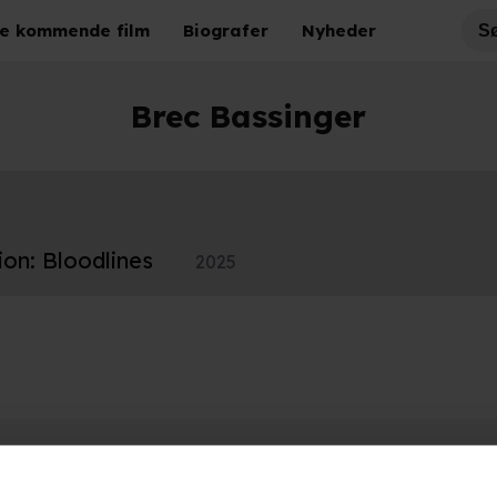
e kommende film
Biografer
Nyheder
Brec Bassinger
ion: Bloodlines
2025
Hold dig opdateret