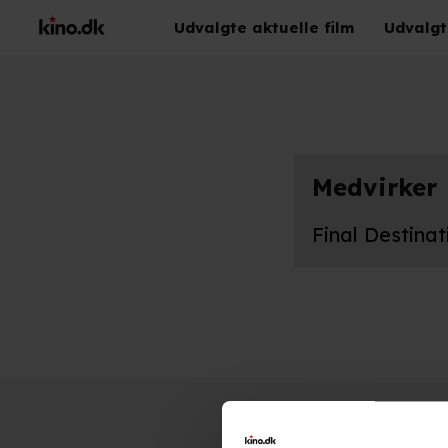
Udvalgte aktuelle film
Udvalgt
Medvirker
Final Destinat