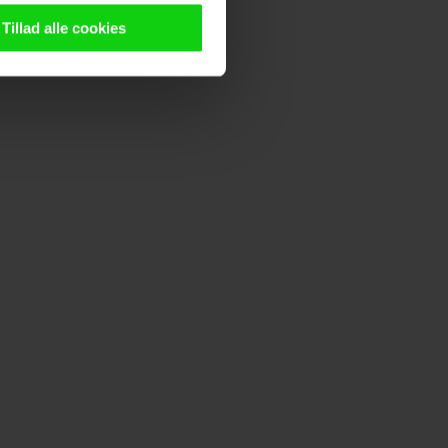
n browser til statistik og
g tilgår oplysninger på din
Tillad alle cookies
oldsmåling, lave
persondatapolitik.
n". Dine valg anvendes på
e. Det gør vi for at sikre
med vores partnere.
Du kan
litik
og
cookiepolitik
.