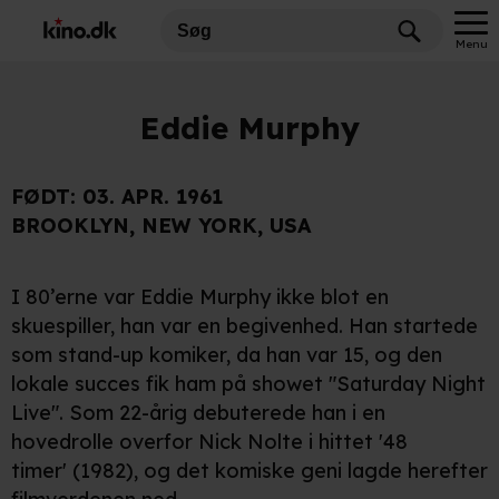
Menu
Eddie Murphy
FØDT:
03. APR. 1961
BROOKLYN, NEW YORK, USA
I 80’erne var Eddie Murphy ikke blot en
skuespiller, han var en begivenhed. Han startede
som stand-up komiker, da han var 15, og den
lokale succes fik ham på showet "Saturday Night
Live". Som 22-årig debuterede han i en
hovedrolle overfor Nick Nolte i hittet '48
timer' (1982), og det komiske geni lagde herefter