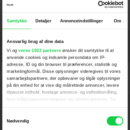
Blazing Saddles
og
Frankenstein Junior
sammen.
Wilder døde i 2016, i en alder af 83.
Samtykke
Detaljer
Annonceindstillinger
Om
Medvirker
Ansvarlig brug af dine data
Vi og
vores 1022 partnere
ønsker dit samtykke til at
Blazing Saddles (1974)
1969
anvende cookies og indsamle persondata om IP-
adresse, ID og din browser til præferencer, statistik og
marketingformål. Disse oplysninger videregives til vores
samarbejdspartnere, der opbevarer og tilgår oplysninger
på din enhed for at vise dig målrettede annoncer, levere
tilpasset indhold, foretage annonce- og indholdsmåling,
lave målgruppeundersøgelser og udvikle tjenester. Se
Hold dig opdateret
mere information under
indstillinger
og i vores
persondatapolitik. Du kan altid trække dit samtykke
Samtykkevalg
tilbage eller ændre indstillinger fra vores
Nødvendig
Send
"Cookiedeklaration", eller ved at trykke på "Privacy