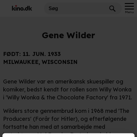
Menu
Gene Wilder
FØDT:
11. JUN. 1933
MILWAUKEE, WISCONSIN
Gene Wilder var en amerikansk skuespiller og
komiker, bedst kendt for rollen som Willy Wonka
i 'Willy Wonka & the Chocolate Factory' fra 1971.
Wilders store gennembrud kom i 1968 med 'The
Producers' (Forår for Hitler), og efterfølgende
fortsatte han med at samarbejde med
instruktøren
Mel Brooks
. De to lavede bl.a.