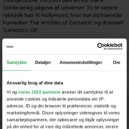
Thunderdome' fra 1985 blev en lidt mere
familevenlig udgave af universet. To år senere
rykkede han til Hollywood, hvor han instruerede
komedien 'The Witches of Eastwick' og dramaet
'Lorenzo's Oil'.
Den selektive instruktør vendte først tilbage i
1998 med familiefilmen 'Babe' og efter en pause
på otte år stod han bag animationsfilmen 'Happy
Samtykke
Detaljer
Annonceindstillinger
Om
Feet', og han instruerede også fortsættelsen. I
2015 er han tilbage ved udgangspunktet med
den fjerde film om Mad Max.
Ansvarlig brug af dine data
Vi og
vores 1022 partnere
ønsker dit samtykke til at
anvende cookies og indsamle persondata om IP-
Medvirker
adresse, ID og din browser til præferencer, statistik og
marketingformål. Disse oplysninger videregives til vores
Another Happy Day
2011
samarbejdspartnere, der opbevarer og tilgår oplysninger
på din enhed for at vise dig målrettede annoncer, levere