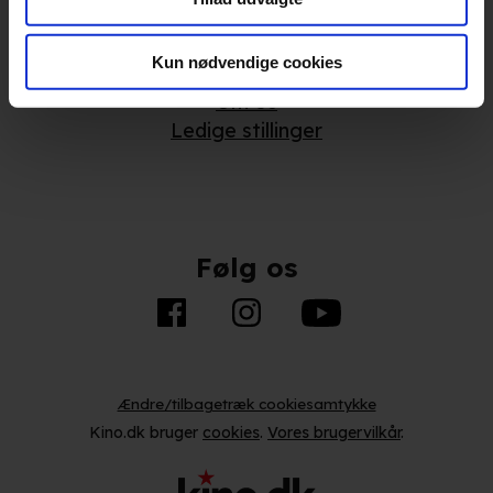
videregives til vores samarbejdspartnere, der opbevarer
Annoncering
og tilgår oplysninger på din enhed for at vise dig
Privatlivspolitik
målrettede annoncer, levere tilpasset indhold, foretage
Kun nødvendige cookies
Betalingsbetingelser
annonce- og indholdsmåling, lave produktudvikling og
Om os
opnå målgruppeindsigt. Se mere information
Ledige stillinger
under indstillinger og i vores persondatapolitik.
Hvis du tillader det, vil vi også gerne:
Indsamle præcise oplysninger om din placering, der
Følg os
kan være nøjagtig inden for få meter
Identificere din enhed baseret på en scanning af dens
unikke karakteristika (fingerprinting)
Du kan altid trække dit samtykke tilbage eller ændre
indstillinger fra vores "Cookiedeklaration". Dine valg
Ændre/tilbagetræk cookiesamtykke
anvendes på hele websitet.
Kino.dk bruger
cookies
.
Vores brugervilkår
.
Vi bruger egne cookies og cookies fra tredjeparter til at