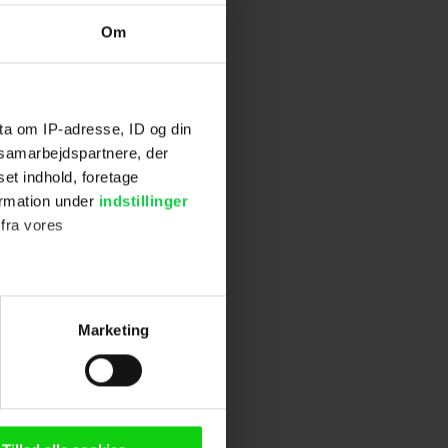
Om
ta om IP-adresse, ID og din
s samarbejdspartnere, der
set indhold, foretage
ormation under
indstillinger
 fra vores
ter
Marketing
ting)
n browser til statistik og