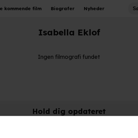
e kommende film
Biografer
Nyheder
Isabella Eklof
Ingen filmografi fundet
Hold dig opdateret
Send