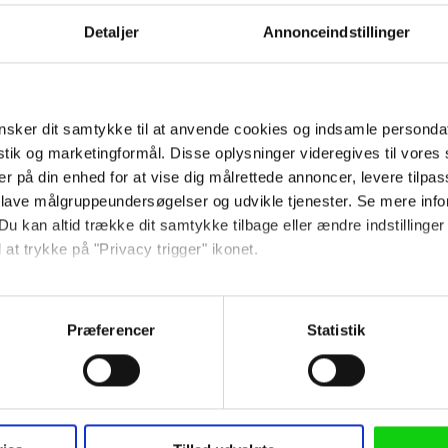
Detaljer
Annonceindstillinger
Ved tilmelding accepterer jeg
samtidig Kino.dks
Markedsføringssamtykke
sker dit samtykke til at anvende cookies og indsamle personda
istik og marketingformål. Disse oplysninger videregives til vore
Om Kino.dk
er på din enhed for at vise dig målrettede annoncer, levere tilpas
 lave målgruppeundersøgelser og udvikle tjenester. Se mere inf
Annoncering
Du kan altid trække dit samtykke tilbage eller ændre indstillinger
Privatlivspolitik
 at trykke på "Privacy trigger" ikonet.
Betalingsbetingelser
Om os
så gerne:
Ledige stillinger
sninger om din placering, der kan være nøjagtig inden for få me
Præferencer
Statistik
 baseret på en scanning af dens unikke karakteristika (fingerprin
ebsitet.
 anvende cookies og indsamle persondata om IP-adresse, ID og di
Følg os