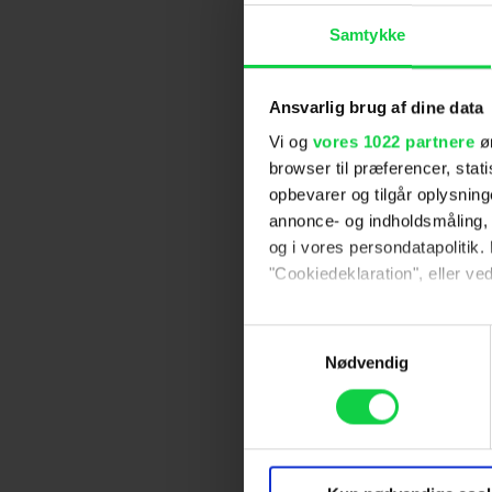
Samtykke
Ansvarlig brug af dine data
Vi og
vores 1022 partnere
øn
browser til præferencer, stat
opbevarer og tilgår oplysning
annonce- og indholdsmåling,
og i vores persondatapolitik. 
"Cookiedeklaration", eller ved
Hvis du tillader det, vil vi og
Samtykkevalg
Indsamle præcise oply
Nødvendig
Identificere din enhed
Dine valg anvendes på hele w
Vi ønsker dit samtykke til at