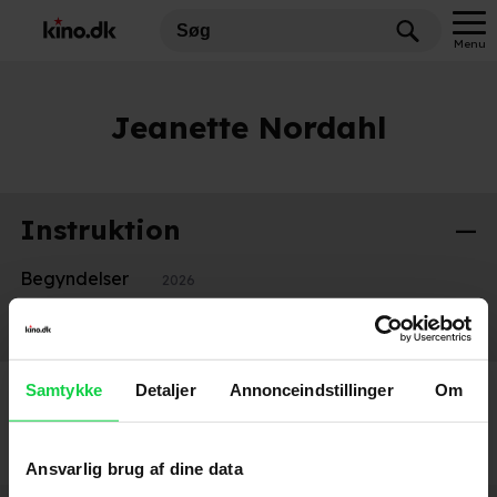
Menu
Jeanette Nordahl
Instruktion
Begyndelser
2026
Kød & blod
2020
Samtykke
Detaljer
Annonceindstillinger
Om
Ansvarlig brug af dine data