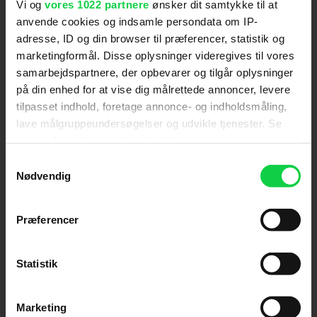
Vi og
vores 1022 partnere
ønsker dit samtykke til at
Hold dig opdateret
anvende cookies og indsamle persondata om IP-
adresse, ID og din browser til præferencer, statistik og
marketingformål. Disse oplysninger videregives til vores
Send
samarbejdspartnere, der opbevarer og tilgår oplysninger
på din enhed for at vise dig målrettede annoncer, levere
Ved tilmelding accepterer jeg samtidig
tilpasset indhold, foretage annonce- og indholdsmåling,
Kino.dks
Markedsføringssamtykke
lave målgruppeundersøgelser og udvikle tjenester. Se
mere information under
indstillinger
og i vores
persondatapolitik. Du kan altid trække dit samtykke
Samtykkevalg
Om Kino.dk
tilbage eller ændre indstillinger fra vores
Nødvendig
"Cookiedeklaration", eller ved at trykke på "Privacy
Annoncering
trigger" ikonet.
Privatlivspolitik
Præferencer
Betalingsbetingelser
Hvis du tillader det, vil vi også gerne:
Om os
Indsamle præcise oplysninger om din placering,
Statistik
Ledige stillinger
der kan være nøjagtig inden for få meter
Identificere din enhed baseret på en scanning af
Marketing
dens unikke karakteristika (fingerprinting)