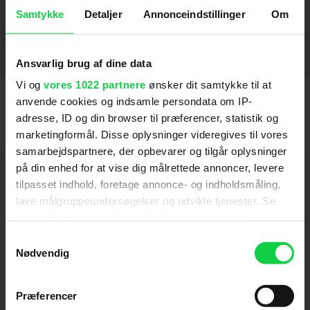
The Lobster
Tale of Tales
Guardians of the Galaxy
Diktatoren
Hvad med Kevin?
Carnage
Cyrus
Talladega Nights: The Ballad of Ricky Bobby
A Prairie Home Companion
Dark Water
Gangs of New York (2002)
Magnolia (1999)
2010
2012
2012
2005
2016
2015
2000
2012
2014
2003
2006
2006
SE FLERE
Samtykke
Detaljer
Annonceindstillinger
Om
Stemmer
Ansvarlig brug af dine data
Vilde Rolf
Vi og
vores 1022 partnere
ønsker dit samtykke til at
2013
anvende cookies og indsamle persondata om IP-
adresse, ID og din browser til præferencer, statistik og
marketingformål. Disse oplysninger videregives til vores
samarbejdspartnere, der opbevarer og tilgår oplysninger
på din enhed for at vise dig målrettede annoncer, levere
Hold dig opdateret
tilpasset indhold, foretage annonce- og indholdsmåling,
lave målgruppeundersøgelser og udvikle tjenester. Se
Send
mere information under
indstillinger
og i vores
persondatapolitik. Du kan altid trække dit samtykke
Samtykkevalg
tilbage eller ændre indstillinger fra vores
Nødvendig
Ved tilmelding accepterer jeg samtidig
"Cookiedeklaration", eller ved at trykke på "Privacy
Kino.dks
Markedsføringssamtykke
trigger" ikonet.
Præferencer