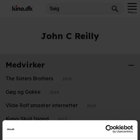
Menu
John C Reilly
Medvirker
The Sisters Brothers
2019
Gøg og Gokke
2019
Vilde Rolf smadrer internettet
2019
Kong: Skull Island
2017
Syng
2016