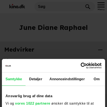
Menu
June Diane Raphael
Medvirker
Weapons
2025
Samtykke
Detaljer
Annonceindstillinger
Om
Ansvarlig brug af dine data
Hold dig opdateret
Vi og
vores 1022 partnere
ønsker dit samtykke til at