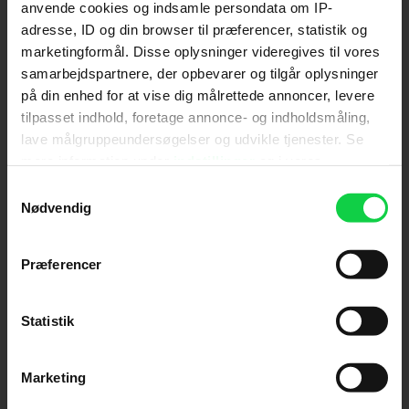
anvende cookies og indsamle persondata om IP-
adresse, ID og din browser til præferencer, statistik og
Send
marketingformål. Disse oplysninger videregives til vores
samarbejdspartnere, der opbevarer og tilgår oplysninger
Ved tilmelding accepterer jeg samtidig
på din enhed for at vise dig målrettede annoncer, levere
Kino.dks
Markedsføringssamtykke
tilpasset indhold, foretage annonce- og indholdsmåling,
lave målgruppeundersøgelser og udvikle tjenester. Se
mere information under
indstillinger
og i vores
Om Kino.dk
persondatapolitik. Du kan altid trække dit samtykke
Samtykkevalg
tilbage eller ændre indstillinger fra vores
Nødvendig
Annoncering
"Cookiedeklaration", eller ved at trykke på "Privacy
Privatlivspolitik
trigger" ikonet.
Præferencer
Betalingsbetingelser
Om os
Hvis du tillader det, vil vi også gerne:
Ledige stillinger
Indsamle præcise oplysninger om din placering,
Statistik
der kan være nøjagtig inden for få meter
Identificere din enhed baseret på en scanning af
Marketing
dens unikke karakteristika (fingerprinting)
Dine valg anvendes på hele websitet.