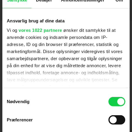
2016
Mr. Holmes
The Fifth Estate
Hyde Park on Hudson
Nanny Diaries
Bedrag
Jindabyne
The Squid and the Whale
The Exorcism of Emily Rose
P.S.
Kinsey
Love Actually (2003)
The Truman Show (1998)
2005
2005
2007
2016
2007
2007
2013
2003
2013
1969
2006
2005
SE FLERE
Ansvarlig brug af dine data
Vi og
vores 1022 partnere
ønsker dit samtykke til at
anvende cookies og indsamle persondata om IP-
adresse, ID og din browser til præferencer, statistik og
marketingformål. Disse oplysninger videregives til vores
samarbejdspartnere, der opbevarer og tilgår oplysninger
Hold dig opdateret
på din enhed for at vise dig målrettede annoncer, levere
tilpasset indhold, foretage annonce- og indholdsmåling,
lave målgruppeundersøgelser og udvikle tjenester. Se
Send
mere information under
indstillinger
og i vores
persondatapolitik. Du kan altid trække dit samtykke
Samtykkevalg
Ved tilmelding accepterer jeg samtidig
tilbage eller ændre indstillinger fra vores
Nødvendig
Kino.dks
Markedsføringssamtykke
"Cookiedeklaration", eller ved at trykke på "Privacy
trigger" ikonet.
Præferencer
Om Kino.dk
Hvis du tillader det, vil vi også gerne: