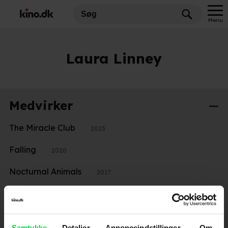
Menu
Laura Linney
Medvirker
The Miracle Club
2023
Falling
2020
Nocturnal Animals
2017
Miraklet på Hudsonfloden
2016
Teenage Mutant Ninja Turtles: Out of the Shadows
Samtykke
Detaljer
Annonceindstillinger
Om