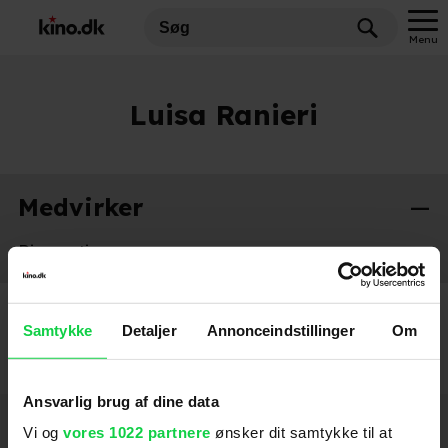
Menu
Luisa Ranieri
Medvirker
Diamanti
2024
Samtykke
Detaljer
Annonceindstillinger
Om
Ansvarlig brug af dine data
Hold dig opdateret
Vi og
vores 1022 partnere
ønsker dit samtykke til at