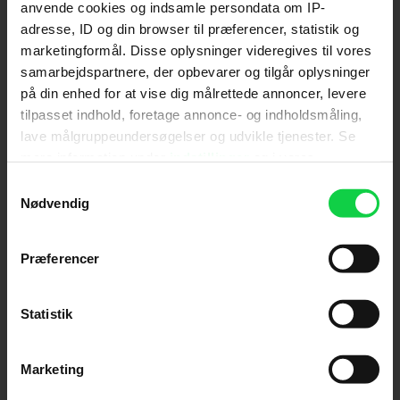
anvende cookies og indsamle persondata om IP-
adresse, ID og din browser til præferencer, statistik og
Send
marketingformål. Disse oplysninger videregives til vores
samarbejdspartnere, der opbevarer og tilgår oplysninger
Ved tilmelding accepterer jeg samtidig
på din enhed for at vise dig målrettede annoncer, levere
Kino.dks
Markedsføringssamtykke
tilpasset indhold, foretage annonce- og indholdsmåling,
lave målgruppeundersøgelser og udvikle tjenester. Se
mere information under
indstillinger
og i vores
Om Kino.dk
persondatapolitik. Du kan altid trække dit samtykke
Samtykkevalg
tilbage eller ændre indstillinger fra vores
Nødvendig
Annoncering
"Cookiedeklaration", eller ved at trykke på "Privacy
Privatlivspolitik
trigger" ikonet.
Præferencer
Betalingsbetingelser
Om os
Hvis du tillader det, vil vi også gerne:
Ledige stillinger
Indsamle præcise oplysninger om din placering,
Statistik
der kan være nøjagtig inden for få meter
Identificere din enhed baseret på en scanning af
Marketing
dens unikke karakteristika (fingerprinting)
Dine valg anvendes på hele websitet.