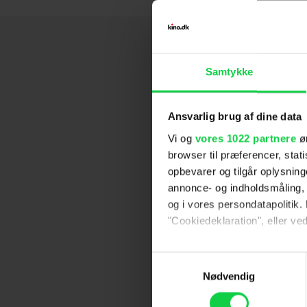
Samtykke
Ansvarlig brug af dine data
Vi og
vores 1022 partnere
øn
browser til præferencer, stat
opbevarer og tilgår oplysning
annonce- og indholdsmåling,
og i vores persondatapolitik. 
"Cookiedeklaration", eller ved
Hvis du tillader det, vil vi og
Samtykkevalg
Indsamle præcise oply
Nødvendig
Identificere din enhed