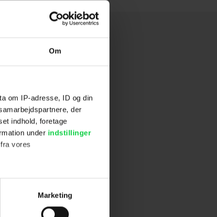
Om
ta om IP-adresse, ID og din
s samarbejdspartnere, der
set indhold, foretage
ormation under
indstillinger
 fra vores
ter
Marketing
ting)