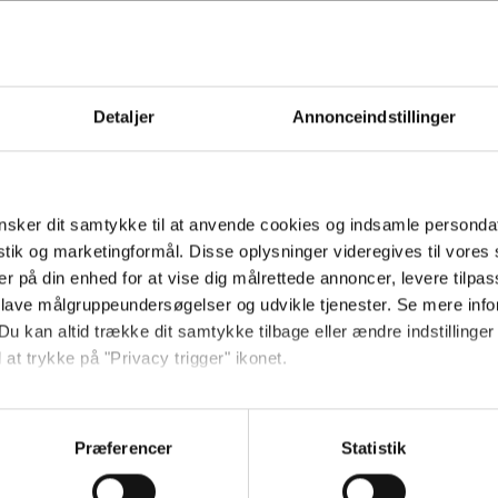
Hold dig opdateret
Detaljer
Annonceindstillinger
Send
Ved tilmelding accepterer jeg
sker dit samtykke til at anvende cookies og indsamle personda
samtidig Kino.dks
istik og marketingformål. Disse oplysninger videregives til vore
Markedsføringssamtykke
er på din enhed for at vise dig målrettede annoncer, levere tilpas
 lave målgruppeundersøgelser og udvikle tjenester. Se mere inf
Du kan altid trække dit samtykke tilbage eller ændre indstillinger
Om Kino.dk
 at trykke på "Privacy trigger" ikonet.
Annoncering
så gerne:
Privatlivspolitik
sninger om din placering, der kan være nøjagtig inden for få me
Præferencer
Statistik
Betalingsbetingelser
 baseret på en scanning af dens unikke karakteristika (fingerprin
Om os