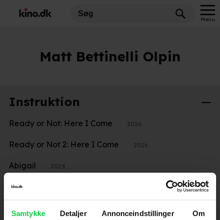
Menu
Matt Bettinelli Olpin
Instruktion
Ready or Not: Here I Come
2026
Ready or Not 2: Here I Come
2026
Abigail
2024
Scream 6
2023
Scream 5
2022
Samtykke
Detaljer
Annonceindstillinger
Om