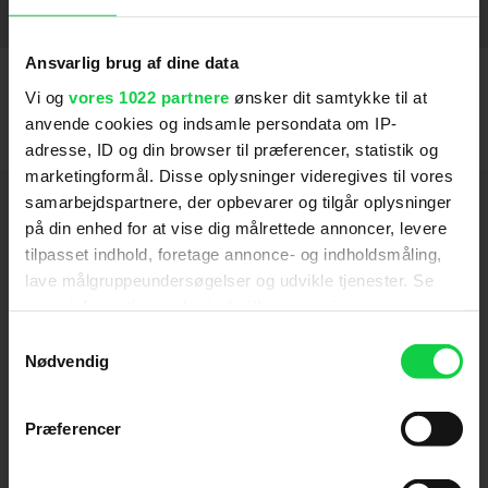
Ready or Not
2019
SE FLERE
Ansvarlig brug af dine data
Vi og
vores 1022 partnere
ønsker dit samtykke til at
anvende cookies og indsamle persondata om IP-
adresse, ID og din browser til præferencer, statistik og
marketingformål. Disse oplysninger videregives til vores
Hold dig opdateret
samarbejdspartnere, der opbevarer og tilgår oplysninger
på din enhed for at vise dig målrettede annoncer, levere
tilpasset indhold, foretage annonce- og indholdsmåling,
Send
lave målgruppeundersøgelser og udvikle tjenester. Se
mere information under
indstillinger
og i vores
Ved tilmelding accepterer jeg samtidig
persondatapolitik. Du kan altid trække dit samtykke
Samtykkevalg
Kino.dks
Markedsføringssamtykke
tilbage eller ændre indstillinger fra vores
Nødvendig
"Cookiedeklaration", eller ved at trykke på "Privacy
trigger" ikonet.
Præferencer
Om Kino.dk
Hvis du tillader det, vil vi også gerne: