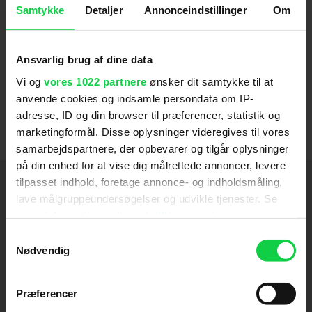
Samtykke
Detaljer
Annonceindstillinger
Om
spejl' med Ghita Nørby og svenske Sven Wollter.
Senest har instruktøren indspillet sin første
Ansvarlig brug af dine data
engelsk-sprogede film, en ny udgave af den
amerikanske klassisker 'Papillon', og er på vej
Vi og
vores 1022 partnere
ønsker dit samtykke til at
anvende cookies og indsamle persondata om IP-
med det danske, historie drama 'Et bedre liv'.
adresse, ID og din browser til præferencer, statistik og
Foto: Kenneth Nquyen.
marketingformål. Disse oplysninger videregives til vores
samarbejdspartnere, der opbevarer og tilgår oplysninger
på din enhed for at vise dig målrettede annoncer, levere
Instruktion
tilpasset indhold, foretage annonce- og indholdsmåling,
lave målgruppeundersøgelser og udvikle tjenester. Se
Birthday Girl
2024
mere information under
indstillinger
og i vores
persondatapolitik. Du kan altid trække dit samtykke
Samtykkevalg
Før frosten
2019
tilbage eller ændre indstillinger fra vores
Nødvendig
"Cookiedeklaration", eller ved at trykke på "Privacy
Papillon
2018
trigger" ikonet.
Præferencer
Nøgle Hus Spejl
2015