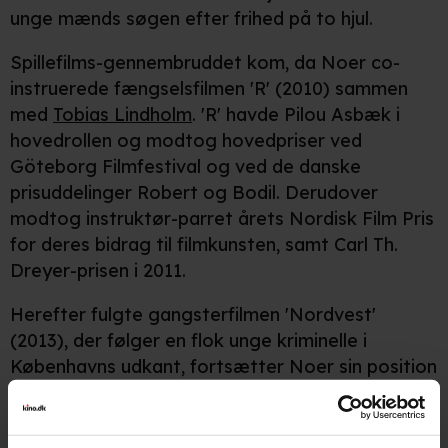
unge mænds søgen efter frihed på to hjul.
Spillefilms-gennembruddet kom, da Noer co-
instruerede fængselsfilmen 'R' (2010) sammen
med
Tobias Lindholm
. 'R' havde Pilou Asbæk i
hovedrollen og modtog hovedpriser ved
Göteborg Filmfestival og ved de danske
prisuddelinger Robert og Bodil. Derudover
modtog instruktør-parret årets Nordisk Film Pris
for deres bidrag til filmkunsten, samt Carl Th.
Dreyer-prisen i 2011.
Herefter fulgte gangsterfilmen 'Nordvest'
(2013), der følger en flok unge kriminelle i
Københavns udkant, fortsætter Noer sin position
som en af Danmarks stærkeste nye instruktør-
navne. Derefter skiftede Noer genre-kurs med
det romantiske plejehjems-drama 'Nøgle hus