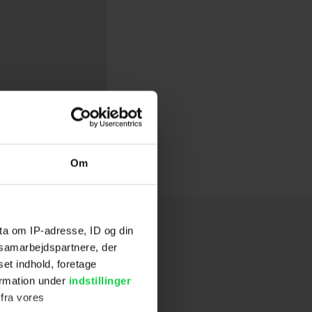
Om
ta om IP-adresse, ID og din
s samarbejdspartnere, der
set indhold, foretage
ormation under
indstillinger
 fra vores