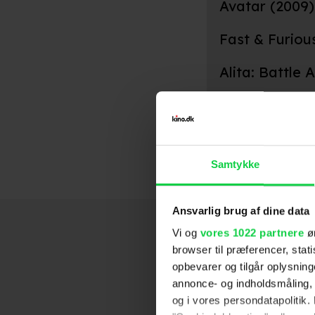
Avatar (2009)
Fast & Furiou
Alita: Battle 
Widows
Fast & Furiou
Fast & Furiou
Fast & Furiou
World Invasio
Machete
Avatar 3D - Sp
Avatar 2D
Fast & Furiou
S.W.A.T.
Blue Crush
Resident Evil
Girlfight
20
20
20
2
Samtykke
Ansvarlig brug af dine data
Vi og
vores 1022 partnere
øn
browser til præferencer, stat
opbevarer og tilgår oplysning
annonce- og indholdsmåling,
og i vores persondatapolitik. 