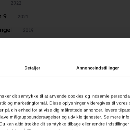
2022
s 9
2021
Angel
2019
s 8
s 7
s 6
n: Battle Los Angeles
ecial Edition
s
04
18
01
010
2009
2004
2002
2009
2017
2015
2013
2010
2011
SE FLERE
Detaljer
Annonceindstillinger
Hold dig opdateret
sker dit samtykke til at anvende cookies og indsamle personda
istik og marketingformål. Disse oplysninger videregives til vore
er på din enhed for at vise dig målrettede annoncer, levere tilpas
Send
 lave målgruppeundersøgelser og udvikle tjenester. Se mere inf
Du kan altid trække dit samtykke tilbage eller ændre indstillinger
Ved tilmelding accepterer jeg