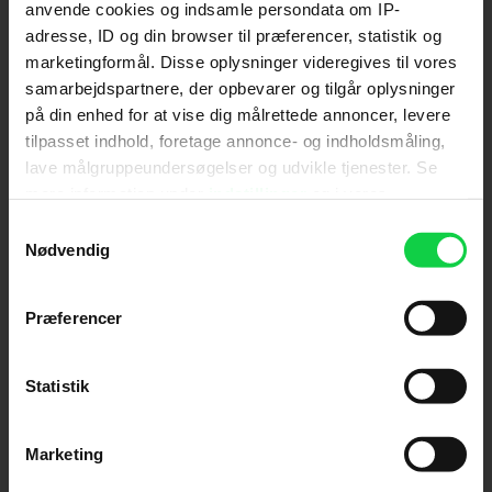
anvende cookies og indsamle persondata om IP-
adresse, ID og din browser til præferencer, statistik og
Send
marketingformål. Disse oplysninger videregives til vores
samarbejdspartnere, der opbevarer og tilgår oplysninger
Ved tilmelding accepterer jeg samtidig
på din enhed for at vise dig målrettede annoncer, levere
Kino.dks
Markedsføringssamtykke
tilpasset indhold, foretage annonce- og indholdsmåling,
lave målgruppeundersøgelser og udvikle tjenester. Se
mere information under
indstillinger
og i vores
Om Kino.dk
persondatapolitik. Du kan altid trække dit samtykke
Samtykkevalg
tilbage eller ændre indstillinger fra vores
Nødvendig
Annoncering
"Cookiedeklaration", eller ved at trykke på "Privacy
Privatlivspolitik
trigger" ikonet.
Præferencer
Betalingsbetingelser
Om os
Hvis du tillader det, vil vi også gerne:
Ledige stillinger
Indsamle præcise oplysninger om din placering,
Statistik
der kan være nøjagtig inden for få meter
Identificere din enhed baseret på en scanning af
Marketing
dens unikke karakteristika (fingerprinting)
Dine valg anvendes på hele websitet.