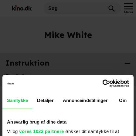
Menu
Mike White
Instruktion
Brad's Status
2017
Samtykke
Detaljer
Annonceindstillinger
Om
Ansvarlig brug af dine data
Hold dig opdateret
Vi og
vores 1022 partnere
ønsker dit samtykke til at