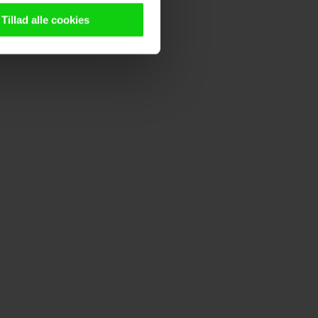
n browser til statistik og
g tilgår oplysninger på din
Tillad alle cookies
oldsmåling, lave
persondatapolitik.
n". Dine valg anvendes på
e. Det gør vi for at sikre
med vores partnere.
Du kan
litik
og
cookiepolitik
.