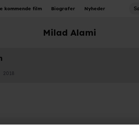
e kommende film
Biografer
Nyheder
Milad Alami
n
2018
Hold dig opdateret