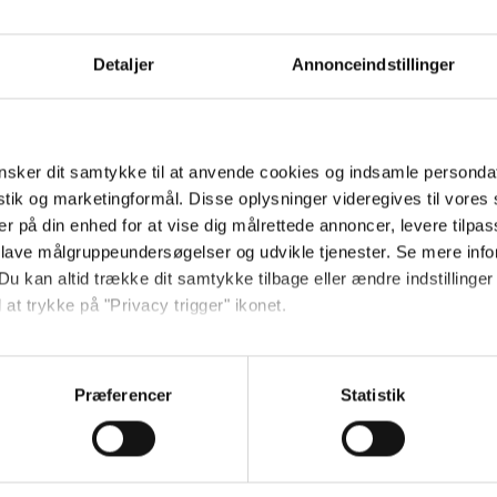
Send
Detaljer
Annonceindstillinger
Ved tilmelding accepterer jeg
samtidig Kino.dks
Markedsføringssamtykke
sker dit samtykke til at anvende cookies og indsamle personda
istik og marketingformål. Disse oplysninger videregives til vore
er på din enhed for at vise dig målrettede annoncer, levere tilpas
Om Kino.dk
 lave målgruppeundersøgelser og udvikle tjenester. Se mere inf
Du kan altid trække dit samtykke tilbage eller ændre indstillinger
Annoncering
 at trykke på "Privacy trigger" ikonet.
Privatlivspolitik
Betalingsbetingelser
så gerne:
Om os
sninger om din placering, der kan være nøjagtig inden for få me
Præferencer
Statistik
Ledige stillinger
 baseret på en scanning af dens unikke karakteristika (fingerprin
ebsitet.