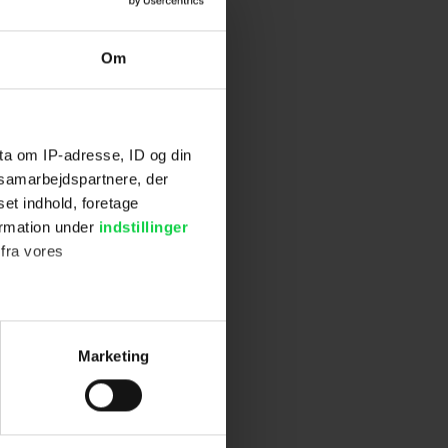
Om
ta om IP-adresse, ID og din
s samarbejdspartnere, der
set indhold, foretage
ormation under
indstillinger
 fra vores
ter
Marketing
ting)