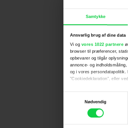
Samtykke
Ansvarlig brug af dine data
Vi og
vores 1022 partnere
øn
browser til præferencer, stat
opbevarer og tilgår oplysning
annonce- og indholdsmåling,
og i vores persondatapolitik. 
"Cookiedeklaration", eller ved
Hvis du tillader det, vil vi og
Samtykkevalg
Indsamle præcise oply
Nødvendig
Identificere din enhed
Dine valg anvendes på hele w