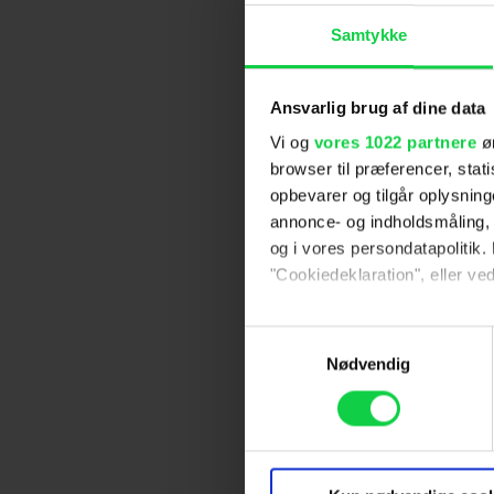
Samtykke
Ansvarlig brug af dine data
Vi og
vores 1022 partnere
øn
browser til præferencer, stat
opbevarer og tilgår oplysning
annonce- og indholdsmåling,
og i vores persondatapolitik. 
"Cookiedeklaration", eller ved
Hvis du tillader det, vil vi og
Samtykkevalg
Indsamle præcise oply
Nødvendig
Identificere din enhed
Dine valg anvendes på hele w
Vi ønsker dit samtykke til at