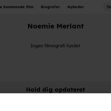
e kommende film
Biografer
Nyheder
Noemie Merlant
Ingen filmografi fundet
Hold dig opdateret
Send