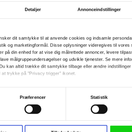
Detaljer
Annonceindstillinger
Ved tilmelding accepterer jeg
samtidig Kino.dks
Markedsføringssamtykke
sker dit samtykke til at anvende cookies og indsamle personda
istik og marketingformål. Disse oplysninger videregives til vore
Om Kino.dk
er på din enhed for at vise dig målrettede annoncer, levere tilpas
 lave målgruppeundersøgelser og udvikle tjenester. Se mere inf
Annoncering
Du kan altid trække dit samtykke tilbage eller ændre indstillinger
Privatlivspolitik
 at trykke på "Privacy trigger" ikonet.
Betalingsbetingelser
Om os
så gerne:
Ledige stillinger
sninger om din placering, der kan være nøjagtig inden for få me
Præferencer
Statistik
 baseret på en scanning af dens unikke karakteristika (fingerprin
ebsitet.
 anvende cookies og indsamle persondata om IP-adresse, ID og di
Følg os