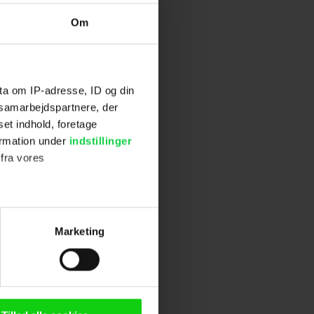
Om
ta om IP-adresse, ID og din
s samarbejdspartnere, der
set indhold, foretage
ormation under
indstillinger
 fra vores
ter
Marketing
ting)
n browser til statistik og