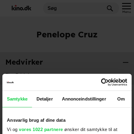
Menu
Penelope Cruz
Medvirker
The Bride!
2026
Samtykke
Detaljer
Annonceindstillinger
Om
Ansvarlig brug af dine data
Hold dig opdateret
Vi og
vores 1022 partnere
ønsker dit samtykke til at