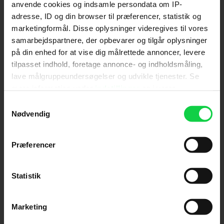
anvende cookies og indsamle persondata om IP-
adresse, ID og din browser til præferencer, statistik og
Send
marketingformål. Disse oplysninger videregives til vores
samarbejdspartnere, der opbevarer og tilgår oplysninger
Ved tilmelding accepterer jeg samtidig
på din enhed for at vise dig målrettede annoncer, levere
Kino.dks
Markedsføringssamtykke
tilpasset indhold, foretage annonce- og indholdsmåling,
lave målgruppeundersøgelser og udvikle tjenester. Se
mere information under
indstillinger
og i vores
Om Kino.dk
persondatapolitik. Du kan altid trække dit samtykke
Samtykkevalg
tilbage eller ændre indstillinger fra vores
Nødvendig
Annoncering
"Cookiedeklaration", eller ved at trykke på "Privacy
Privatlivspolitik
trigger" ikonet.
Præferencer
Betalingsbetingelser
Om os
Hvis du tillader det, vil vi også gerne:
Ledige stillinger
Indsamle præcise oplysninger om din placering,
Statistik
der kan være nøjagtig inden for få meter
Identificere din enhed baseret på en scanning af
Marketing
dens unikke karakteristika (fingerprinting)
Dine valg anvendes på hele websitet.