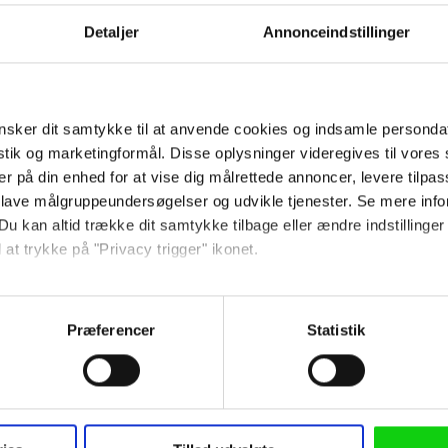
Detaljer
Annonceindstillinger
Ved tilmelding accepterer jeg
samtidig Kino.dks
Markedsføringssamtykke
sker dit samtykke til at anvende cookies og indsamle personda
istik og marketingformål. Disse oplysninger videregives til vore
Om Kino.dk
er på din enhed for at vise dig målrettede annoncer, levere tilpas
 lave målgruppeundersøgelser og udvikle tjenester. Se mere inf
Annoncering
Du kan altid trække dit samtykke tilbage eller ændre indstillinger
Privatlivspolitik
 at trykke på "Privacy trigger" ikonet.
Betalingsbetingelser
Om os
så gerne:
Ledige stillinger
sninger om din placering, der kan være nøjagtig inden for få me
Præferencer
Statistik
 baseret på en scanning af dens unikke karakteristika (fingerprin
ebsitet.
 anvende cookies og indsamle persondata om IP-adresse, ID og di
Følg os