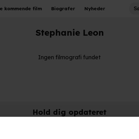
e kommende film
Biografer
Nyheder
Stephanie Leon
Ingen filmografi fundet
Hold dig opdateret
Send