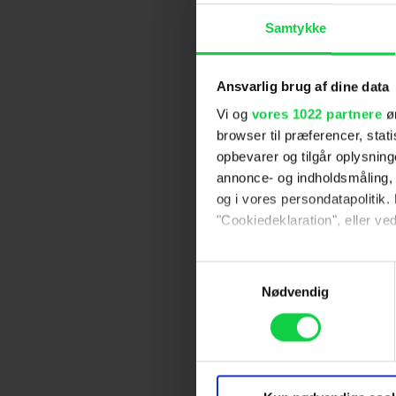
Samtykke
Ansvarlig brug af dine data
Vi og
vores 1022 partnere
øn
browser til præferencer, stat
opbevarer og tilgår oplysning
annonce- og indholdsmåling,
og i vores persondatapolitik. 
"Cookiedeklaration", eller ved
Hvis du tillader det, vil vi og
Samtykkevalg
Indsamle præcise oply
Nødvendig
Identificere din enhed
Dine valg anvendes på hele w
Vi ønsker dit samtykke til at