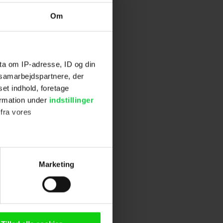
Om
ta om IP-adresse, ID og din
s samarbejdspartnere, der
set indhold, foretage
ormation under
indstillinger
 fra vores
ter
Marketing
ting)
n browser til statistik og