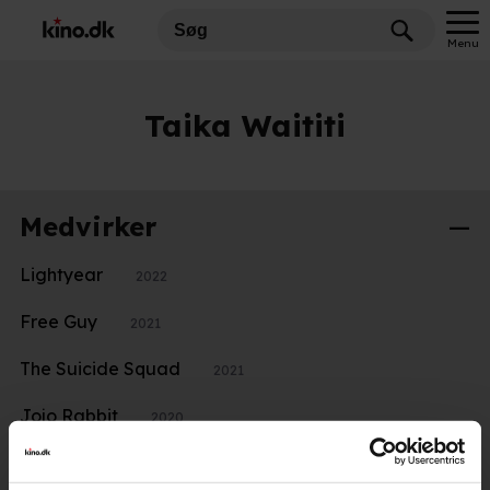
Menu
Taika Waititi
Medvirker
Lightyear
2022
Free Guy
2021
The Suicide Squad
2021
Jojo Rabbit
2020
Hunt for the Wilderpeople
2016