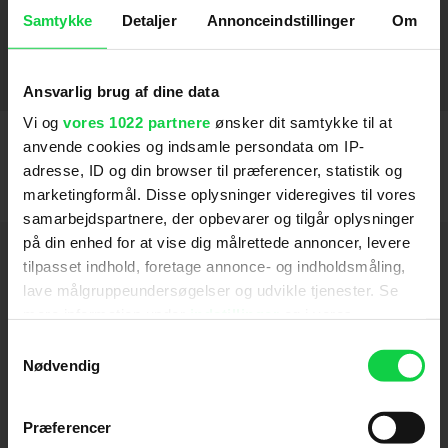
Green Lantern
2011
SE FLERE
Samtykke
Detaljer
Annonceindstillinger
Om
Instruktion
Ansvarlig brug af dine data
Next Goal Wins
Vi og
vores 1022 partnere
ønsker dit samtykke til at
2024
anvende cookies og indsamle persondata om IP-
Thor 4: Love and Thunder
2022
adresse, ID og din browser til præferencer, statistik og
marketingformål. Disse oplysninger videregives til vores
Jojo Rabbit
2020
samarbejdspartnere, der opbevarer og tilgår oplysninger
på din enhed for at vise dig målrettede annoncer, levere
Thor: Ragnarok
Hold dig opdateret
2017
tilpasset indhold, foretage annonce- og indholdsmåling,
lave målgruppeundersøgelser og udvikle tjenester. Se
Hunt for the Wilderpeople
2016
Send
mere information under
indstillinger
og i vores
persondatapolitik. Du kan altid trække dit samtykke
Samtykkevalg
tilbage eller ændre indstillinger fra vores
Nødvendig
Ved tilmelding accepterer jeg samtidig
"Cookiedeklaration", eller ved at trykke på "Privacy
Kino.dks
Markedsføringssamtykke
trigger" ikonet.
Præferencer