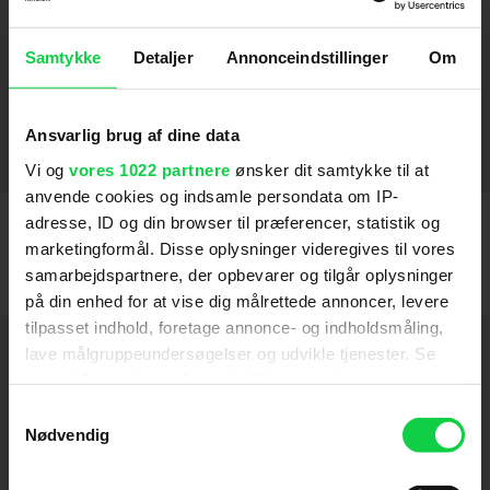
Keeper
2025
Samtykke
Detaljer
Annonceindstillinger
Om
The Monkey
2025
Destroyer
2019
Ansvarlig brug af dine data
Kvinden i guld
2015
Vi og
vores 1022 partnere
ønsker dit samtykke til at
anvende cookies og indsamle persondata om IP-
adresse, ID og din browser til præferencer, statistik og
marketingformål. Disse oplysninger videregives til vores
samarbejdspartnere, der opbevarer og tilgår oplysninger
på din enhed for at vise dig målrettede annoncer, levere
tilpasset indhold, foretage annonce- og indholdsmåling,
Hold dig opdateret
lave målgruppeundersøgelser og udvikle tjenester. Se
mere information under
indstillinger
og i vores
persondatapolitik. Du kan altid trække dit samtykke
Samtykkevalg
Send
tilbage eller ændre indstillinger fra vores
Nødvendig
"Cookiedeklaration", eller ved at trykke på "Privacy
Ved tilmelding accepterer jeg samtidig
trigger" ikonet.