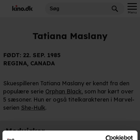
Menu
Tatiana Maslany
FØDT:
22. SEP. 1985
REGINA, CANADA
Skuespilleren Tatiana Maslany er kendt fra den
populære serie
Orphan Black
, som har kørt over
5 sæsoner. Hun er også titelkarakteren i Marvel-
serien
She-Hulk
.
Medvirker