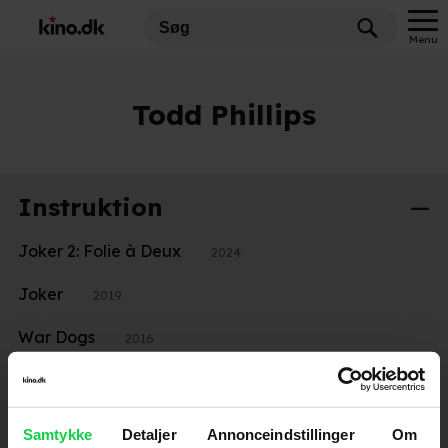
Menu
Todd Phillips
Instruktion
Joker 2: Folie à Deux
2024
Joker
2019
War Dogs
2016
Tømmermænd tur-retur
2013
Tømmermænd i Thailand
2011
Samtykke
Detaljer
Annonceindstillinger
Om