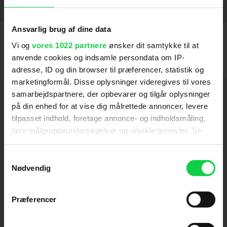
Due Date
Tømmermænd i Vegas (2009)
Starsky & Hutch
Old School
Road Trip
2011
2000
2003
2004
2009
SE FLERE
Ansvarlig brug af dine data
Vi og
vores 1022 partnere
ønsker dit samtykke til at
anvende cookies og indsamle persondata om IP-
adresse, ID og din browser til præferencer, statistik og
marketingformål. Disse oplysninger videregives til vores
Hold dig opdateret
samarbejdspartnere, der opbevarer og tilgår oplysninger
på din enhed for at vise dig målrettede annoncer, levere
tilpasset indhold, foretage annonce- og indholdsmåling,
Send
lave målgruppeundersøgelser og udvikle tjenester. Se
mere information under
indstillinger
og i vores
Ved tilmelding accepterer jeg samtidig
persondatapolitik. Du kan altid trække dit samtykke
Samtykkevalg
Kino.dks
Markedsføringssamtykke
tilbage eller ændre indstillinger fra vores
Nødvendig
"Cookiedeklaration", eller ved at trykke på "Privacy
trigger" ikonet.
Præferencer
Om Kino.dk
Hvis du tillader det, vil vi også gerne: