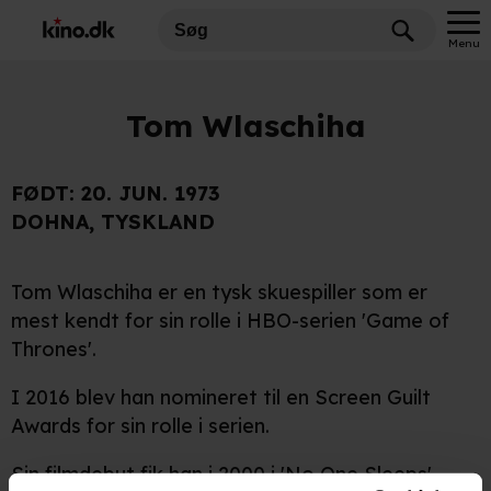
Menu
Tom Wlaschiha
FØDT:
20. JUN. 1973
DOHNA, TYSKLAND
Tom Wlaschiha er en tysk skuespiller som er
mest kendt for sin rolle i HBO-serien 'Game of
Thrones'.
I 2016 blev han nomineret til en Screen Guilt
Awards for sin rolle i serien.
Sin filmdebut fik han i 2000 i 'No One Sleeps'.