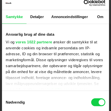
Wlaschiha spiller med i den danske film
I Krig og
kærlighed
, som har premiere i 2018.
Samtykke
Detaljer
Annonceindstillinger
Om
Medvirker
Ansvarlig brug af dine data
Vi og
vores 1022 partnere
ønsker dit samtykke til at
I krig & kærlighed
2018
anvende cookies og indsamle persondata om IP-
adresse, ID og din browser til præferencer, statistik og
marketingformål. Disse oplysninger videregives til vores
samarbejdspartnere, der opbevarer og tilgår oplysninger
på din enhed for at vise dig målrettede annoncer, levere
tilpasset indhold, foretage annonce- og indholdsmåling,
lave målgruppeundersøgelser og udvikle tjenester. Se
Hold dig opdateret
mere information under
indstillinger
og i vores
persondatapolitik. Du kan altid trække dit samtykke
Samtykkevalg
Send
tilbage eller ændre indstillinger fra vores
Nødvendig
"Cookiedeklaration", eller ved at trykke på "Privacy