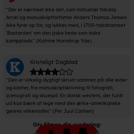
"Der er nærmest ikke det, som instruktør Nikolaj
Arcel og manuskriptforfatter Anders Thomas Jensen
ikke fyrer op for, og lykkes med, i 1700-talsdramaet
'Bastarden' om den jyske hede som indre
kampplads." (Katrine Hornstrup Yde)
Kristeligt Dagblad
"Den er virkelig dygtigt skruet sammen på alle leder
og kanter, fra manuskriptskrivning til fotografi,
scenografi og skuespil. En dansk western, der fuldt
ud kan bære at lege med den ærke-amerikanske
genres virkemidler." (Per Juul Carlsen)
Giv filmen din vurdering: