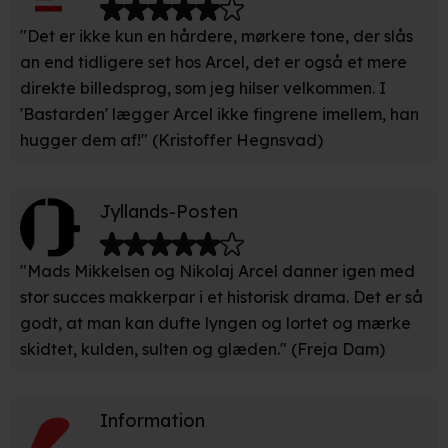
Når vi anvender cookies, behandler vi kortvarigt din IP-
"Det er ikke kun en hårdere, mørkere tone, der slås
adresse. IP-adressen kan blive delt med vores
an end tidligere set hos Arcel, det er også et mere
partnere.
Du kan læse mere om vores brug af cookies og
direkte billedsprog, som jeg hilser velkommen. I
behandling af dine personoplysninger i både vores
'Bastarden' lægger Arcel ikke fingrene imellem, han
privatlivspolitik
og
cookiepolitik
.
hugger dem af!" (Kristoffer Hegnsvad)
Jyllands-Posten
"Mads Mikkelsen og Nikolaj Arcel danner igen med
stor succes makkerpar i et historisk drama. Det er så
godt, at man kan dufte lyngen og lortet og mærke
skidtet, kulden, sulten og glæden." (Freja Dam)
Information