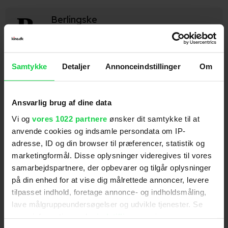
Berlingske
"Filmen er fuld af scener, hvor Mads Mikkelsen
spejder over heden. Alligevel er den ikke ét minut for
Samtykke
Detaljer
Annonceindstillinger
Om
lang." (Sarah Iben Almbjerg)
Ansvarlig brug af dine data
Børsen
Vi og
vores 1022 partnere
ønsker dit samtykke til at
anvende cookies og indsamle persondata om IP-
"'Bastarden' er årets danske film, og alle bør
adresse, ID og din browser til præferencer, statistik og
marketingformål. Disse oplysninger videregives til vores
strømme i biografen. Underholdning, kunst,
samarbejdspartnere, der opbevarer og tilgår oplysninger
historiefortælling og skuespil går op i en højere
på din enhed for at vise dig målrettede annoncer, levere
enhed." (Michael Solgaard)
tilpasset indhold, foretage annonce- og indholdsmåling,
lave målgruppeundersøgelser og udvikle tjenester. Se
mere information under
indstillinger
og i vores
Filmmagasinet Ekko