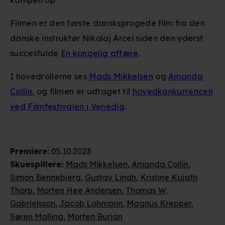
kampen op.
Filmen er den første dansksprogede film fra den
danske instruktør Nikolaj Arcel siden den yderst
succesfulde
En kongelig affære
.
I hovedrollerne ses
Mads Mikkelsen
og
Amanda
Collin
, og filmen er udtaget til
hovedkonkurrencen
ved Filmfestivalen i Venedig
.
Premiere
:
05.10.2023
Skuespillere
:
Mads Mikkelsen
,
Amanda Collin
,
Simon Bennebjerg
,
Gustav Lindh
,
Kristine Kujath
Thorp
,
Morten Hee Andersen
,
Thomas W.
Gabrielsson
,
Jacob Lohmann
,
Magnus Krepper
,
Søren Malling
,
Morten Burian