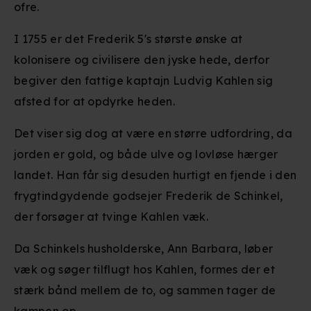
ofre.
I 1755 er det Frederik 5's største ønske at
kolonisere og civilisere den jyske hede, derfor
begiver den fattige kaptajn Ludvig Kahlen sig
afsted for at opdyrke heden.
Det viser sig dog at være en større udfordring, da
jorden er gold, og både ulve og lovløse hærger
landet. Han får sig desuden hurtigt en fjende i den
frygtindgydende godsejer Frederik de Schinkel,
der forsøger at tvinge Kahlen væk.
Da Schinkels husholderske, Ann Barbara, løber
væk og søger tilflugt hos Kahlen, formes der et
stærk bånd mellem de to, og sammen tager de