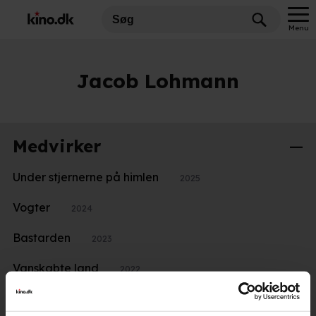
Menu
Jacob Lohmann
Medvirker
Under stjernerne på himlen
2025
Vogter
2024
Bastarden
2023
Vanskabte land
2022
Fædre og mødre
2022