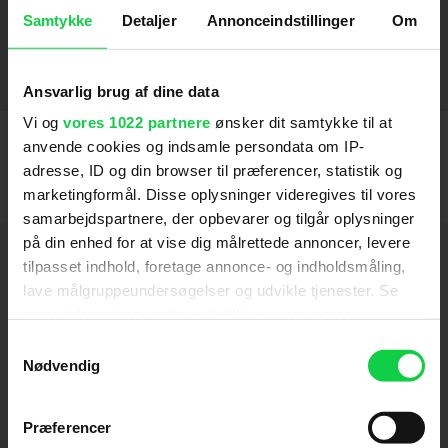
Shorta
Valhalla
De frivillige
Den tid på året
Den skyldige
3 ting
Dan Dream
Underverden
Flaskepost fra P
Klumpfisken
Kartellet
2017
2020
2019
2014
2019
2017
2014
2018
2017
2018
2016
SE FLERE
Samtykke
Detaljer
Annonceindstillinger
Om
Stemmer
Ansvarlig brug af dine data
Zootropolis 2
Vi og
vores 1022 partnere
ønsker dit samtykke til at
2025
anvende cookies og indsamle persondata om IP-
adresse, ID og din browser til præferencer, statistik og
marketingformål. Disse oplysninger videregives til vores
samarbejdspartnere, der opbevarer og tilgår oplysninger
på din enhed for at vise dig målrettede annoncer, levere
Hold dig opdateret
tilpasset indhold, foretage annonce- og indholdsmåling,
lave målgruppeundersøgelser og udvikle tjenester. Se
Send
mere information under
indstillinger
og i vores
persondatapolitik. Du kan altid trække dit samtykke
Samtykkevalg
tilbage eller ændre indstillinger fra vores
Nødvendig
Ved tilmelding accepterer jeg samtidig
"Cookiedeklaration", eller ved at trykke på "Privacy
Kino.dks
Markedsføringssamtykke
trigger" ikonet.
Præferencer