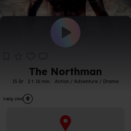
The Northman
15 år
2 t. 16 min.
Action / Adventure / Drama
Vælg sted