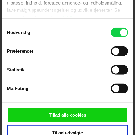
tilpasset indhold, foretage annonce- og indholdsmåling,
lave målgruppeundersøgelser og udvikle tjenester. Se
mere information under
indstillinger
og i vores
Anmeldelser fra medierne
persondatapolitik. Du kan altid trække dit samtykke
Samtykkevalg
tilbage eller ændre indstillinger fra vores
Nødvendig
(
6
)
"Cookiedeklaration", eller ved at trykke på "Privacy
trigger" ikonet.
Præferencer
Hvis du tillader det, vil vi også gerne:
Fornøjelsen ligger i detaljen i 'The Northman'. En
Indsamle præcise oplysninger om din placering,
Statistik
vikingefilm, der syder og bobler med vold, begær og
der kan være nøjagtig inden for få meter
virtuose billeder. Det er ingen overraskelse. For
Identificere din enhed baseret på en scanning af
Marketing
dens unikke karakteristika (fingerprinting)
første gang får Robert Eggers nemlig et seriøst
budget at lave film for.
Dine valg anvendes på hele websitet.
Vi ønsker dit samtykke til at anvende cookies og
Tillad alle cookies
Børsen
indsamle persondata om IP-adresse, ID og din browser til
statistik og marketingformål. Disse oplysninger
Tillad udvalgte