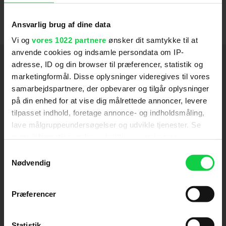
forrygende samarbejde. Senest i form af 'Before
Midnight' og 'Boyhood'.
Ansvarlig brug af dine data
Vi og
vores 1022 partnere
ønsker dit samtykke til at
anvende cookies og indsamle persondata om IP-
Medvirker
adresse, ID og din browser til præferencer, statistik og
marketingformål. Disse oplysninger videregives til vores
Black Phone 2
2025
samarbejdspartnere, der opbevarer og tilgår oplysninger
på din enhed for at vise dig målrettede annoncer, levere
The Black Phone
2022
tilpasset indhold, foretage annonce- og indholdsmåling,
lave målgruppeundersøgelser og udvikle tjenester. Se
The Northman
2022
mere information under
indstillinger
og i vores
Sandheden
persondatapolitik. Du kan altid trække dit samtykke
2020
Samtykkevalg
tilbage eller ændre indstillinger fra vores
Nødvendig
Blaze
2019
"Cookiedeklaration", eller ved at trykke på "Privacy
First Reformed
Bare Juliet
Valerian and the City of a Thousand Planets
The Magnificent Seven
Boyhood
Before Midnight
The Purge
Sinister
Total Recall
Brooklyn's Finest
Daybreakers
Sidste Nat På Station 13
Før Solnedgang
Taking Lives
Training Day (2001)
Before Sunrise (1995)
2012
2014
2013
2018
2012
2004
2010
2019
2013
2004
2010
2001
1969
2016
2005
2017
trigger" ikonet.
SE FLERE
Præferencer
Hvis du tillader det, vil vi også gerne:
Instruktion
Indsamle præcise oplysninger om din placering,
Statistik