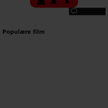
privatlivspolitik
og
cookiepolitik
.
Skriv anmeldelse
Populære film