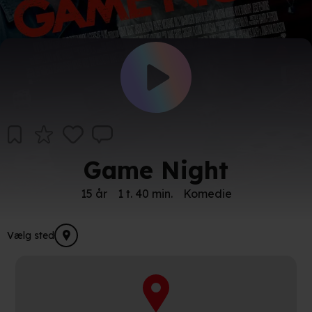
Game Night
15 år
1 t. 40 min.
Komedie
Vælg sted