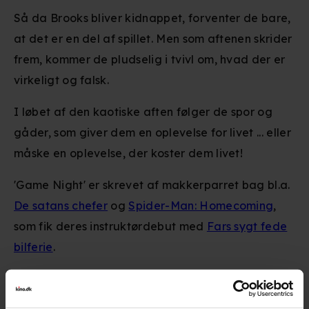
Så da Brooks bliver kidnappet, forventer de bare,
at det er en del af spillet. Men som aftenen skrider
frem, kommer de pludselig i tvivl om, hvad der er
virkeligt og falsk.
I løbet af den kaotiske aften følger de spor og
gåder, som giver dem en oplevelse for livet ... eller
måske en oplevelse, der koster dem livet!
'Game Night' er skrevet af makkerparret bag bl.a.
De satans chefer
og
Spider-Man: Homecoming
,
som fik deres instruktørdebut med
Fars sygt fede
bilferie
.
Premiere
:
22.02.2018