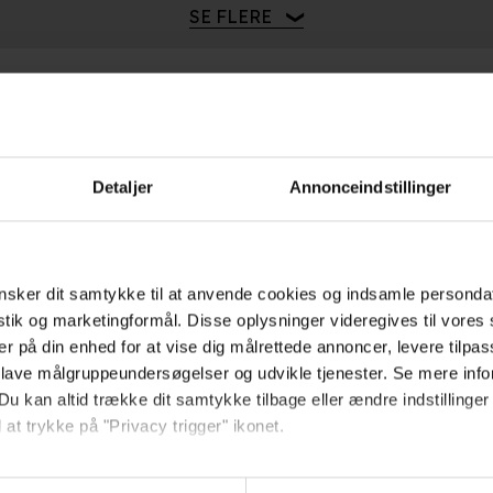
e Flower Moon
 the Dog
f Ending Things
 Breaking Bad Movie
de
o
1
22
018
2013
2015
2018
2015
2021
2015
2017
2021
2023
2020
2019
SE FLERE
Detaljer
Annonceindstillinger
Hold dig opdateret
Send
sker dit samtykke til at anvende cookies og indsamle personda
istik og marketingformål. Disse oplysninger videregives til vore
Ved tilmelding accepterer jeg
er på din enhed for at vise dig målrettede annoncer, levere tilpas
samtidig Kino.dks
 lave målgruppeundersøgelser og udvikle tjenester. Se mere inf
Du kan altid trække dit samtykke tilbage eller ændre indstillinger
Markedsføringssamtykke
 at trykke på "Privacy trigger" ikonet.
så gerne:
Om Kino.dk