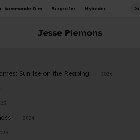
e kommende film
Biografer
Nyheder
Jesse Plemons
ames: Sunrise on the Reaping
2026
6
025
ness
2024
024