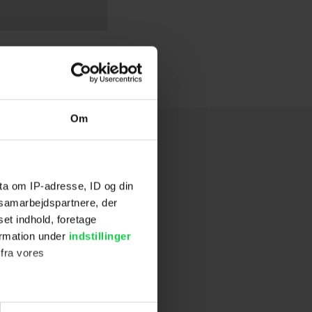
Om
ta om IP-adresse, ID og din
s samarbejdspartnere, der
set indhold, foretage
ormation under
indstillinger
 fra vores