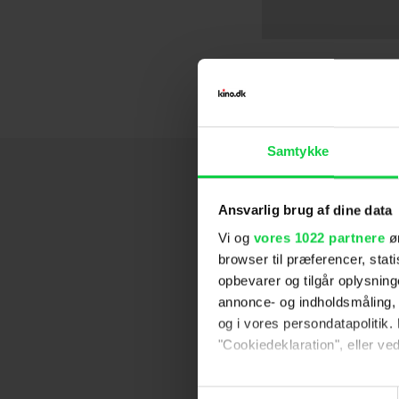
Killers of th
Windfall
The Power of
Antlers
Jungle Cruise
I'm Thinking o
El Camino: A
The Post
Game Night
American Ma
The Program
Spionernes br
Black Mass
The Master
202
20
2
Samtykke
Ansvarlig brug af dine data
Vi og
vores 1022 partnere
øn
browser til præferencer, stat
opbevarer og tilgår oplysning
annonce- og indholdsmåling,
og i vores persondatapolitik. 
"Cookiedeklaration", eller ved
Hvis du tillader det, vil vi og
Samtykkevalg