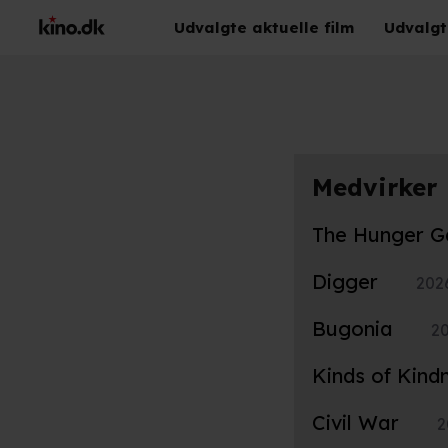
Udvalgte aktuelle film
Udvalgt
Medvirker
The Hunger G
Digger
202
Bugonia
2
Kinds of Kind
Civil War
2