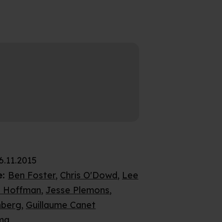
6.11.2015
e
:
Ben Foster
,
Chris O'Dowd
,
Lee
n Hoffman
,
Jesse Plemons
,
nberg
,
Guillaume Canet
ma