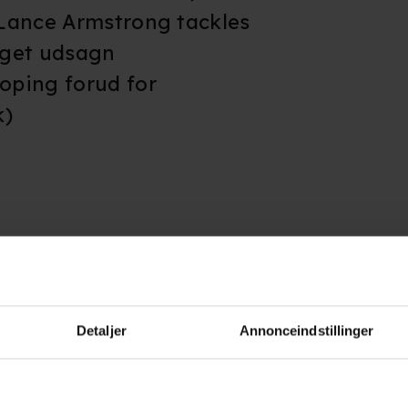
Lance Armstrong tackles
 eget udsagn
oping forud for
k)
erne
Detaljer
Annonceindstillinger