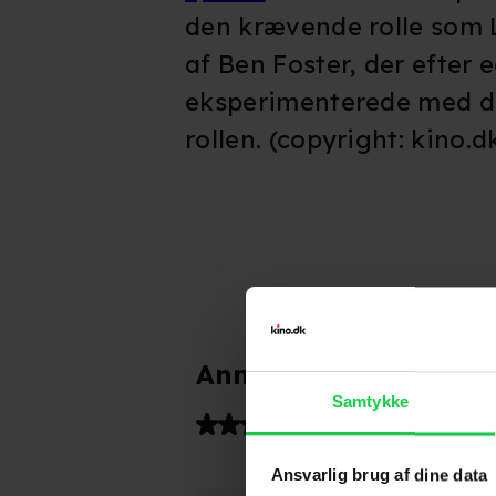
den krævende rolle som 
af Ben Foster, der efter
eksperimenterede med d
rollen. (copyright: kino.d
Anmeldelser fra medi
Samtykke
(
6
)
Ansvarlig brug af dine data