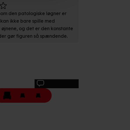
 som den patologiske løgner er
an ikke bare spille med
øjnene, og det er den konstante
n". Dine valg anvendes på
 der gør figuren så spændende.
e. Det gør vi for at sikre
med vores partnere.
Du kan
litik
og
cookiepolitik
.
Skriv anmeldelse