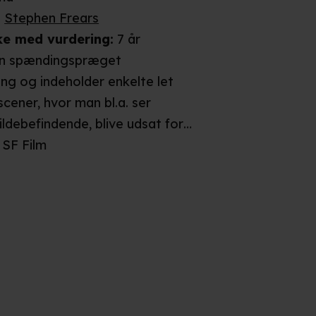
:
Stephen Frears
ke
med vurdering
:
7 år
en spændingspræget
ng og indeholder enkelte let
cener, hvor man bl.a. ser
ildebefindende, blive udsat for
r vredesudbrud. Én scene foregår
SF Film
tionsstue, hvor man ser
 blodsprøjt, da en person skal
hovedet. Da scenen er meget
dpenslet, og da filmen ikke
voldsomme scener i øvrigt,
 kun at kunne virke
på børn under 7 år.