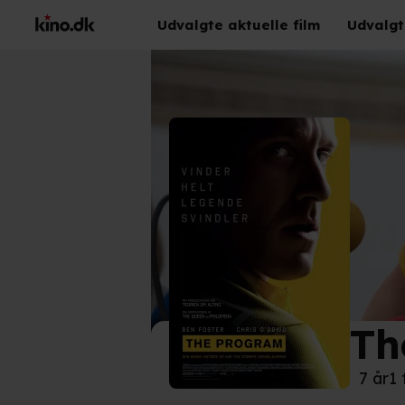
Udvalgte aktuelle film
Udvalgt
Th
©
SF 
7 år
1 