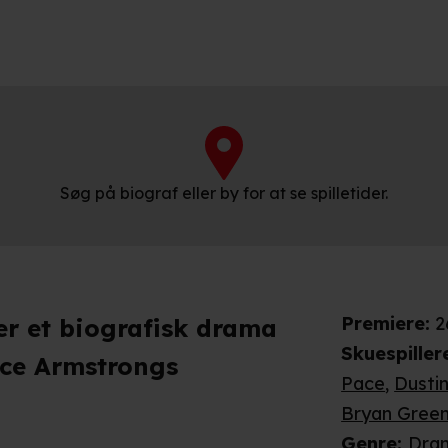
Søg på biograf eller by for at se spilletider.
Premiere
:
2
er et biografisk drama
Skuespiller
nce Armstrongs
Pace
,
Dusti
Bryan Gree
Genre
:
Dra