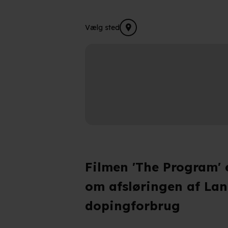
Vælg sted
Filmen 'The Program' 
om afsløringen af La
dopingforbrug