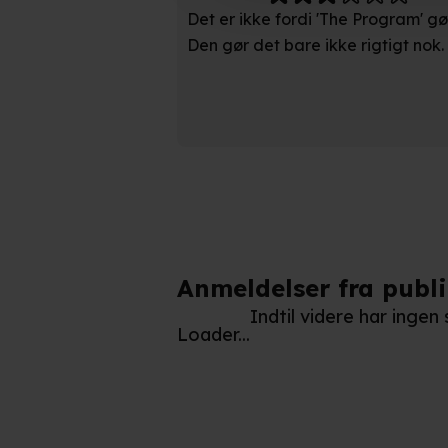
Det er ikke fordi 'The Program' gø
Indsamle præcise oplysnin
Den gør det bare ikke rigtigt nok. 
Identificere din enhed bas
Du kan altid trække dit samty
hele websitet.
Vi bruger egne cookies og coo
funktionalitet, generere stati
Når vi anvender cookies, beh
læse mere om vores brug af coo
Anmeldelser fra publ
Indtil videre har inge
Loader...