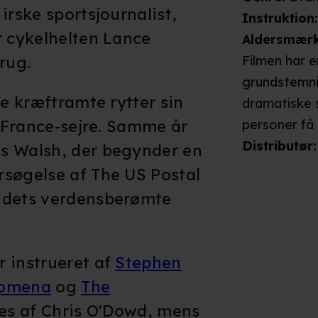
irske sportsjournalist,
Instruktion
r cykelhelten Lance
Aldersmær
rug.
Filmen har 
grundstemni
re kræftramte rytter sin
dramatiske s
e France-sejre. Samme år
personer få 
trusler elle
Distributør
:
s Walsh, der begynder en
på en opera
rsøgelse af The US Postal
antydning af
 dets verdensberømte
opereres i 
kort, ikke u
indeholder 
 instrueret af
Stephen
vurderes den
lomena
og
The
skræmmende 
lles af Chris O'Dowd, mens