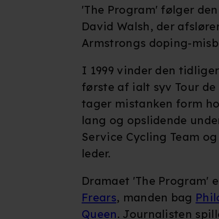
'The Program' følger den 
David Walsh, der afsløre
Armstrongs doping-misb
I 1999 vinder den tidlige
første af ialt syv Tour d
tager mistanken form ho
lang og opslidende unde
Service Cycling Team og
leder.
Dramaet 'The Program' er
Frears
, manden bag
Phi
Queen
. Journalisten spi