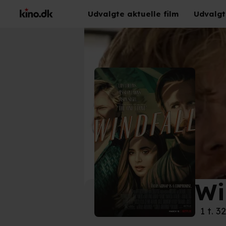
Udvalgte aktuelle film
Udvalgt
Wi
©
Netf
1 t. 3