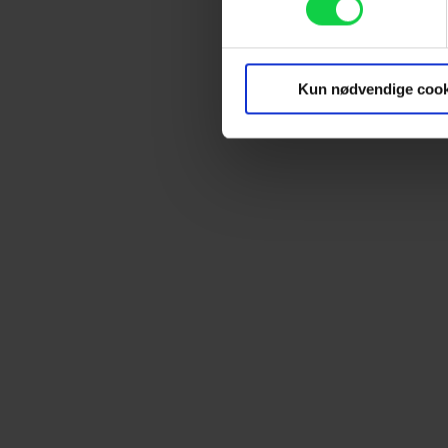
Dine valg anvendes på hele w
Vi ønsker dit samtykke til at
marketingformål. Disse oplys
Kun nødvendige cook
enhed for at vise dig målrett
produktudvikling og opnå målg
Hvis du tillader det, vil vi og
Indsamle præcise oplysnin
Identificere din enhed bas
Du kan altid trække dit samty
hele websitet.
Vi bruger egne cookies og coo
funktionalitet, generere stati
Når vi anvender cookies, beh