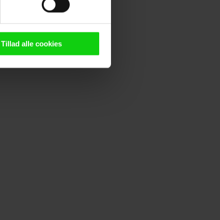
n browser til statistik og
g tilgår oplysninger på din
Tillad alle cookies
oldsmåling, lave
persondatapolitik.
n". Dine valg anvendes på
e. Det gør vi for at sikre
med vores partnere.