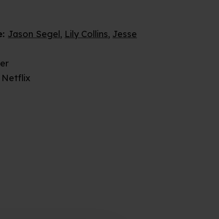
e
:
Jason Segel
,
Lily Collins
,
Jesse
ler
Netflix