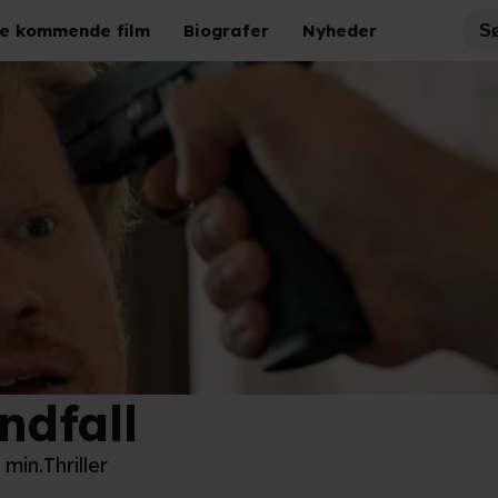
e kommende film
Biografer
Nyheder
ndfall
lix
2 min.
Thriller