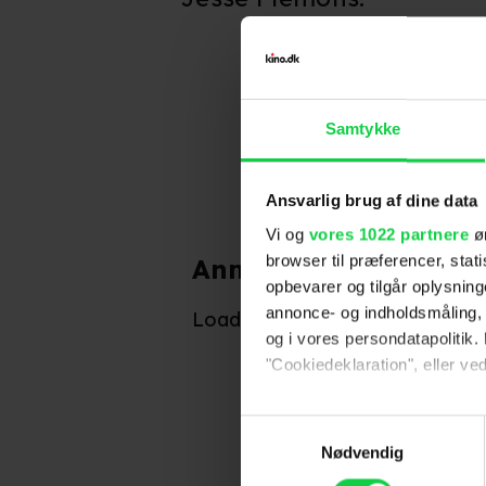
Samtykke
Ansvarlig brug af dine data
Vi og
vores 1022 partnere
øn
browser til præferencer, stat
Anmeldelser fra publ
opbevarer og tilgår oplysning
Indtil videre har ingen
annonce- og indholdsmåling,
Loader...
og i vores persondatapolitik. 
"Cookiedeklaration", eller ved
Hvis du tillader det, vil vi og
Samtykkevalg
Indsamle præcise oply
Nødvendig
Identificere din enhed