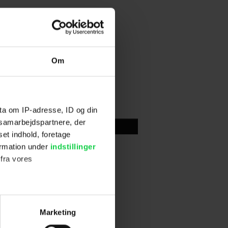
Om
ta om IP-adresse, ID og din
s samarbejdspartnere, der
Skriv anmeldelse
set indhold, foretage
ormation under
indstillinger
 fra vores
ter
Marketing
ting)