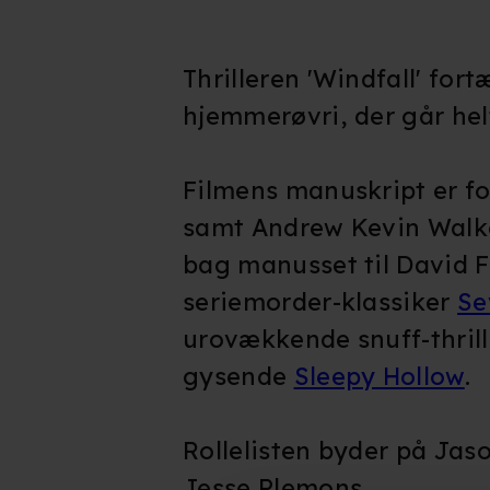
Thrilleren 'Windfall' fort
hjemmerøvri, der går hel
Filmens manuskript er fo
samt Andrew Kevin Walk
bag manusset til David F
seriemorder-klassiker
Se
urovækkende snuff-thril
gysende
Sleepy Hollow
.
Rollelisten byder på Jaso
Jesse Plemons.