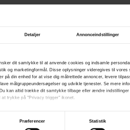
Detaljer
Annonceindstillinger
Giv filmen din vurdering:
sker dit samtykke til at anvende cookies og indsamle personda
istik og marketingformål. Disse oplysninger videregives til vore
ikum
er på din enhed for at vise dig målrettede annoncer, levere tilpas
 skrevet en anmeldelse af Windfall
 lave målgruppeundersøgelser og udvikle tjenester. Se mere inf
Du kan altid trække dit samtykke tilbage eller ændre indstillinger
 at trykke på "Privacy trigger" ikonet.
så gerne:
Populære film
sninger om din placering, der kan være nøjagtig inden for få me
Præferencer
Statistik
 baseret på en scanning af dens unikke karakteristika (fingerprin