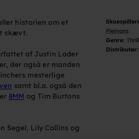
æller historien om et
Skuespiller
Plemons
t skævt.
Genre
:
Thril
Distributør
:
rfattet af Justin Lader
er, der også er manden
inchers mesterlige
ven
samt bl.a. også den
ler
8MM
og Tim Burtons
n Segel, Lily Collins og