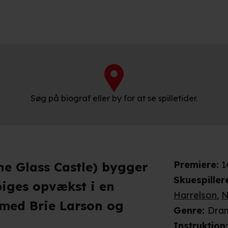
Søg på biograf eller by for at se spilletider.
Premiere
:
1
The Glass Castle) bygger
Skuespiller
iges opvækst i en
Harrelson
,
N
 med Brie Larson og
Genre
:
Dra
Instruktion