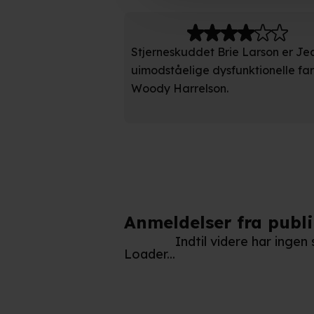
Indsamle præcise oplysnin
Identificere din enhed bas
Stjerneskuddet Brie Larson er Je
uimodståelige dysfunktionelle far 
Du kan altid trække dit samty
Woody Harrelson.
hele websitet.
Vi bruger egne cookies og coo
funktionalitet, generere stati
Når vi anvender cookies, beh
læse mere om vores brug af coo
Anmeldelser fra publ
Indtil videre har ingen
Loader...