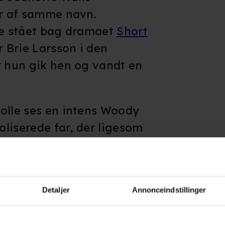
er af samme navn.
også er præ
og da det 
re stået bag dramaet
Short
er udpenslet
r Brie Larsson i den
kunne virke
r hun gik hen og vandt en
år.
olle ses en intens Woody
liserede far, der ligesom
r i sidste års hit,
Captain
streme idealer tage
 dog med en noget mere
Detaljer
Annonceindstillinger
ght: kino.dk)