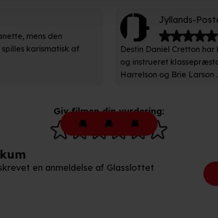
Jyllands-Post
ger om din placering, der kan være nøjagtig inden for få meter
eret på en scanning af dens unikke karakteristika (fingerprinting)
anette, mens den
spilles karismatisk af
Destin Daniel Cretton har 
kke tilbage eller ændre indstillinger fra vores "Cookiedeklaratio
og instrueret klassepræst
Harrelson og Brie Larson ..
kies fra tredjeparter til at optimere dit besøg på vores hjemmesid
stik, huske dine præferencer og til markedsføring.
Giv filmen din vurdering:
andler vi kortvarigt din IP-adresse. IP-adressen kan blive delt 
kies og behandling af dine personoplysninger i både vores
privatlivspo
ikum
 skrevet en anmeldelse af Glasslottet