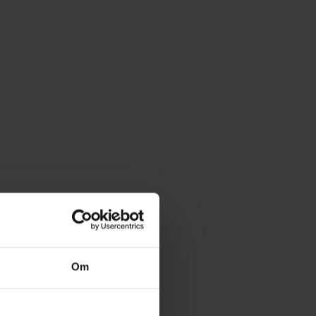
get af mange kærlige scener,
voldsomme gennemgående ikke
, vurderes det, at filmen kun vil
 skræmmende på børn under 11
Om