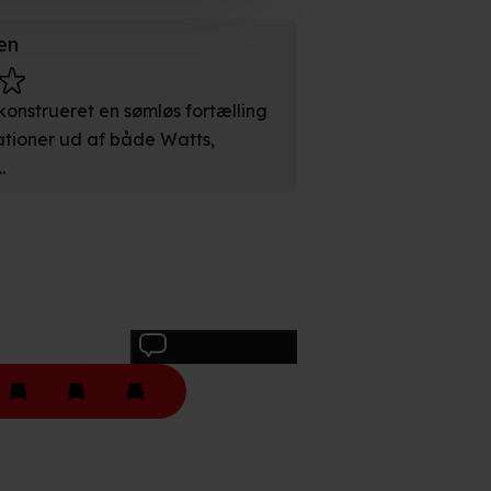
en
konstrueret en sømløs fortælling
n". Dine valg anvendes på
ationer ud af både Watts,
.
e. Det gør vi for at sikre
med vores partnere.
Du kan
litik
og
cookiepolitik
.
Skriv anmeldelse