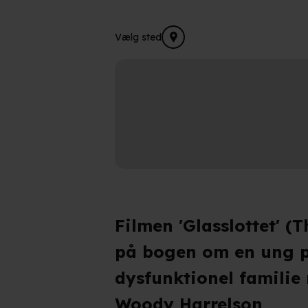
Vælg sted
Filmen 'Glasslottet' (
på bogen om en ung p
dysfunktionel familie
Woody Harrelson