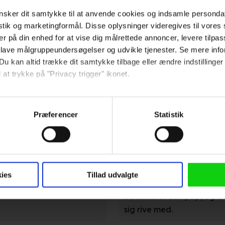
sker dit samtykke til at anvende cookies og indsamle personda
istik og marketingformål. Disse oplysninger videregives til vore
er på din enhed for at vise dig målrettede annoncer, levere tilpas
 lave målgruppeundersøgelser og udvikle tjenester. Se mere inf
Du kan altid trække dit samtykke tilbage eller ændre indstillinger
 at trykke på "Privacy trigger" ikonet.
erne
så gerne:
sninger om din placering, der kan være nøjagtig inden for få me
Præferencer
Statistik
 baseret på en scanning af dens unikke karakteristika (fingerprin
ebsitet.
BT
men koncentrationen går
re genrekrav skal
 anvende cookies og indsamle persondata om IP-adresse, ID og di
Ligesom i 'Captain Fantasti
ninger videregives til vores samarbejdspartnere, der opbevarer o
ies
Tillad udvalgte
instruktør Destin Daniel C
ede annoncer, levere tilpasset indhold, foretage annonce- og indh
budskabet ud i pap, og der
ruppeindsigt. Se mere information under indstillinger og i vores 
sig rive med.
så gerne: