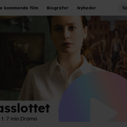
e kommende film
Biografer
Nyheder
asslottet
disk Film
 t. 7 min.
Drama