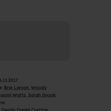
6.11.2017
e
:
Brie Larson
,
Woody
aomi Watts
,
Sarah Snook
ma
:
Destin Daniel Cretton