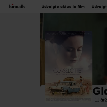
Udvalgte aktuelle film
Udvalgt
Gl
©
Nor
11 år
2