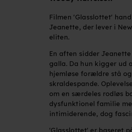
Filmen 'Glasslottet' han
Jeanette, der lever i Ne
eliten.
En aften sidder Jeanette i
galla. Da hun kigger ud a
hjemløse forældre stå og
skraldespande. Oplevels
om en særdeles rodløs b
dysfunktionel familie me
intimiderende, dog fasci
'Glasslottet' er baseret 