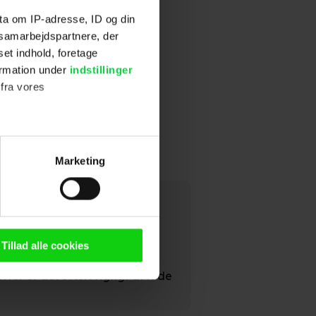
ta om IP-adresse, ID og din
s samarbejdspartnere, der
set indhold, foretage
ormation under
indstillinger
 fra vores
ter
Marketing
ting)
n browser til statistik og
c' er historien vigtig. Men
g tilgår oplysninger på din
Tillad alle cookies
retton skærer i den grad
oldsmåling, lave
for er det svært rigtigt at lade
persondatapolitik.