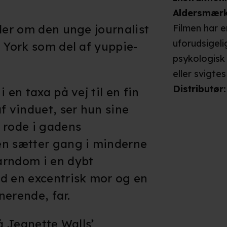
Aldersmær
dler om den unge journalist
Filmen har 
uforudsigeli
w York som del af yuppie-
psykologisk
eller svigte
scenerne me
Distributør
:
 en taxa på vej til en fin
Børnenes far
f vinduet, ser hun sine
skriger. En 
 rode i gadens
bil. En mand
en sætter gang i minderne
må sy et bl
arndom i en dybt
Moderen hæn
d en excentrisk mor og en
vindue og sk
nerende, far.
kaste sin da
oplever, at 
på Jeanette Walls’
skriger med i