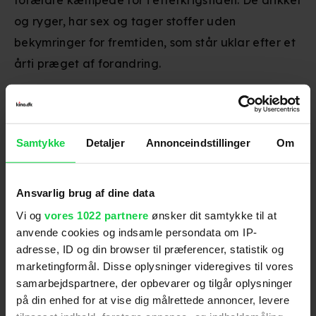
forældre kæmpede for i efterkrigstiden. De drikker
og ryger, har sex og tager stoffer uden
bekymringer for fremtiden, som står uklar efter et
årti præget af forandring.
Mike Mills
var sidst aktuel med
Beginners
, som
vandt en Oscar for bedste mandlige birolle.
Annette Bening er nu spået til sin femte Oscar-
Samtykke
Detaljer
Annonceindstillinger
Om
nominering, som bedste kvindelige skuespiller, for
sin rolle i 'Alletiders kvinder'. Filmen har i længere
Ansvarlig brug af dine data
tid haft den originale title '20th Century
Vi og
vores 1022 partnere
ønsker dit samtykke til at
Women'. (copyright: kino.dk)
anvende cookies og indsamle persondata om IP-
adresse, ID og din browser til præferencer, statistik og
marketingformål. Disse oplysninger videregives til vores
samarbejdspartnere, der opbevarer og tilgår oplysninger
Premiere
:
16.02.2017
på din enhed for at vise dig målrettede annoncer, levere
Skuespillere
:
Elle Fanning
,
Annette Bening
,
Greta