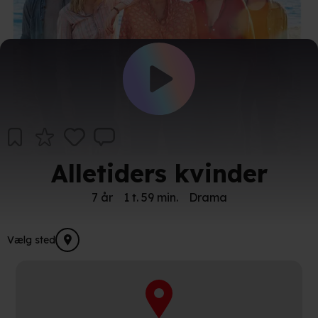
Alletiders kvinder
7 år
1 t. 59 min.
Drama
Vælg sted