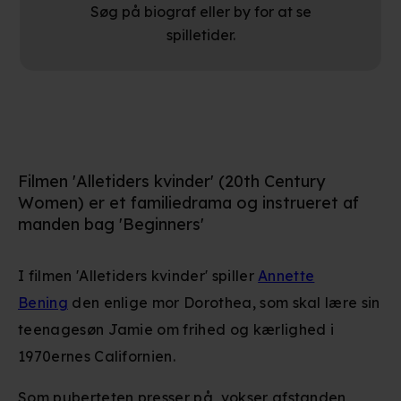
Søg på biograf eller by for at se
spilletider.
Filmen 'Alletiders kvinder' (20th Century
Women) er et familiedrama og instrueret af
manden bag 'Beginners'
I filmen 'Alletiders kvinder' spiller
Annette
Bening
den enlige mor Dorothea, som skal lære sin
teenagesøn Jamie om frihed og kærlighed i
1970ernes Californien.
Som puberteten presser på, vokser afstanden