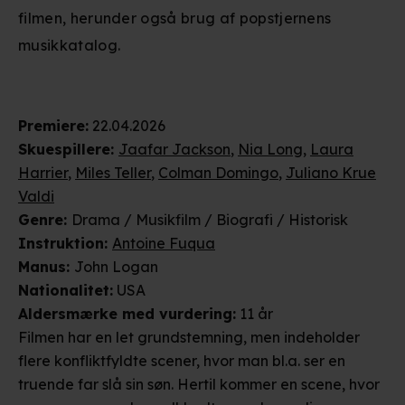
filmen, herunder også brug af popstjernens
musikkatalog.
Premiere
:
22.04.2026
Skuespillere
:
Jaafar Jackson
,
Nia Long
,
Laura
Harrier
,
Miles Teller
,
Colman Domingo
,
Juliano Krue
Valdi
Genre
:
Drama / Musikfilm / Biografi / Historisk
Instruktion
:
Antoine Fuqua
Manus
:
John Logan
Nationalitet
:
USA
Aldersmærke
med vurdering
:
11 år
Filmen har en let grundstemning, men indeholder
flere konfliktfyldte scener, hvor man bl.a. ser en
truende far slå sin søn. Hertil kommer en scene, hvor