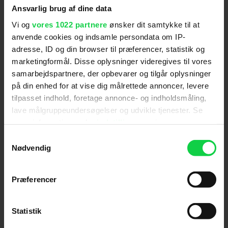
"Alle nuancer er totalt fraværende og beviser den
Ansvarlig brug af dine data
gamle pointe om, at et menneske aldrig kun er sine
Vi og
vores 1022 partnere
ønsker dit samtykke til at
mest positive sider" (Sarah Iben Almbjerg)
anvende cookies og indsamle persondata om IP-
adresse, ID og din browser til præferencer, statistik og
marketingformål. Disse oplysninger videregives til vores
CPHCulture
samarbejdspartnere, der opbevarer og tilgår oplysninger
på din enhed for at vise dig målrettede annoncer, levere
tilpasset indhold, foretage annonce- og indholdsmåling,
"Har fornuftigt nok valgt at fokusere på de unge år,
lave målgruppeundersøgelser og udvikle tjenester. Se
der formede Michael Jackson som menneske."
mere information under
indstillinger
og i vores
(Christian Brink)
persondatapolitik. Du kan altid trække dit samtykke
Samtykkevalg
tilbage eller ændre indstillinger fra vores
Nødvendig
"Cookiedeklaration", eller ved at trykke på "Privacy
Filmmagasinet Ekko
trigger" ikonet.
Præferencer
"Biopic om Michael Jackson udforsker ikke mørket,
Hvis du tillader det, vil vi også gerne:
men er en idoldyrkende feelgood-fest, som man kan
Indsamle præcise oplysninger om din placering,
Statistik
lade sig opsluge af uden antydningen af malurt i
der kan være nøjagtig inden for få meter