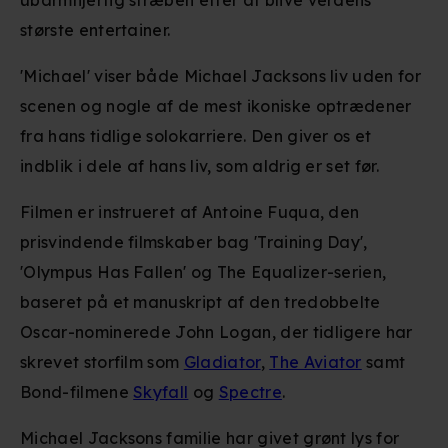
ubarmhjertig stræben efter at blive verdens
største entertainer.
'Michael' viser både Michael Jacksons liv uden for
scenen og nogle af de mest ikoniske optrædener
fra hans tidlige solokarriere. Den giver os et
indblik i dele af hans liv, som aldrig er set før.
Filmen er instrueret af Antoine Fuqua, den
prisvindende filmskaber bag 'Training Day',
'Olympus Has Fallen' og The Equalizer-serien,
baseret på et manuskript af den tredobbelte
Oscar-nominerede John Logan, der tidligere har
skrevet storfilm som
Gladiator
,
The Aviator
samt
Bond-filmene
Skyfall
og
Spectre
.
Michael Jacksons familie har givet grønt lys for