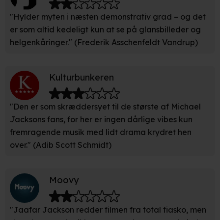
unikke karakteristika (fingerprinting)
"Hylder myten i næsten demonstrativ grad – og det
er som altid kedeligt kun at se på glansbilleder og
Du kan altid trække dit samtykke tilbage eller ændre
helgenkåringer." (Frederik Asschenfeldt Vandrup)
indstillinger fra vores "Cookiedeklaration". Dine valg
anvendes på hele websitet.
Kulturbunkeren
Vi bruger egne cookies og cookies fra tredjeparter til at
optimere dit besøg på vores hjemmeside. Det gør vi for
at sikre funktionalitet, generere statistik, huske dine
"Den er som skræddersyet til de største af Michael
præferencer og til markedsføring.
Jacksons fans, for her er ingen dårlige vibes kun
fremragende musik med lidt drama krydret hen
Når vi anvender cookies, behandler vi kortvarigt din IP-
over." (Adib Scott Schmidt)
adresse. IP-adressen kan blive delt med vores
partnere.
Du kan læse mere om vores brug af cookies og
behandling af dine personoplysninger i både vores
Moovy
privatlivspolitik
og
cookiepolitik
.
"Jaafar Jackson redder filmen fra total fiasko, men