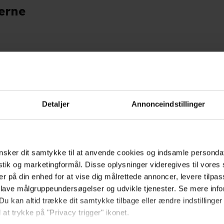
erne
Berlingske
lmoplevelse er 'Enzo',
"Et glimrende lille comi
Detaljer
Annonceindstillinger
." (Christian Brink)
fordel kan se med sin tee
matriklen." (Thomas Brun
sker dit samtykke til at anvende cookies og indsamle personda
Soundvenue
istik og marketingformål. Disse oplysninger videregives til vore
er på din enhed for at vise dig målrettede annoncer, levere tilpas
 lave målgruppeundersøgelser og udvikle tjenester. Se mere inf
elig, sekstenårig dreng
"Undersøger klasse, identi
Du kan altid trække dit samtykke tilbage eller ændre indstillinger
antets sidste film, hvor
eftertænksom ambivalens,
 at trykke på "Privacy trigger" ikonet.
." (Frederik Hoff)
starthullerne og lader ho