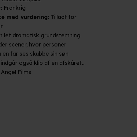
t
:
Frankrig
ke
med vurdering
:
Tilladt for
år
n let dramatisk grundstemning.
der scener, hvor personer
 en far ses skubbe sin søn
indgår også klip af en afskåret
 en scene ses en person falde
Angel Films
fra et stillads. Da filmen
er roligt fortalt, og de
scener ikke er udpenslet
vurderes det, at den kun vil
 skræmmende på børn under 11