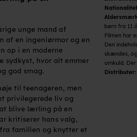
Nationalite
Aldersmær
børn fra 11 
årige unge mand af
Filmen har e
n af en ingeniørmor og en
Den indehol
n op i en moderne
skændes, og
ke sydkyst, hvor alt emmer
omkuld. Der 
 og god smag.
finger, og i
Distributør
:
baglæns ned 
øje til teenageren, men
overvejende 
t privilegerede liv og
dramatiske 
at blive lærling på en
fremstillet, 
kunne virke
r kritiserer hans valg,
år.
ra familien og knytter et