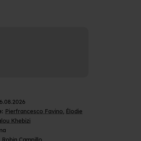
6.08.2026
e
:
Pierfrancesco Favino
,
Élodie
lou Khebizi
ma
:
Robin Campillo