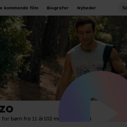
e kommende film
Biografer
Nyheder
zo
el Films
t for børn fra 11 år
102 minutter
Drama