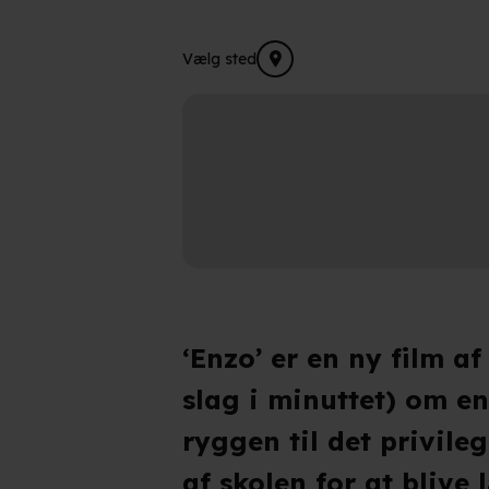
Vælg sted
‘Enzo’ er en ny film a
slag i minuttet) om en
ryggen til det privile
af skolen for at blive