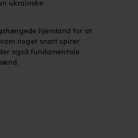
den ukrainske
rigshærgede hjemland for at
lvom noget snart spirer
 der også fundamentale
 mænd.