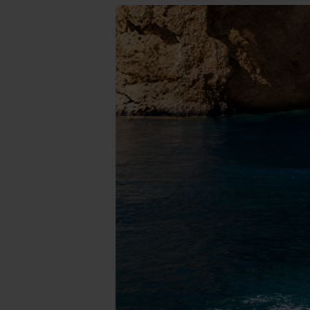
Vi bruger egne cookies og coo
funktionalitet, generere stati
Når vi anvender cookies, beh
læse mere om vores brug af coo