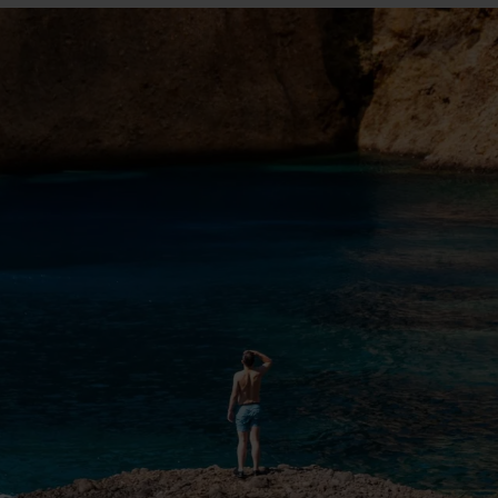
kies fra tredjeparter til at optimere dit besøg på vores hjemmesid
stik, huske dine præferencer og til markedsføring.
andler vi kortvarigt din IP-adresse. IP-adressen kan blive delt 
kies og behandling af dine personoplysninger i både vores
privatlivspo