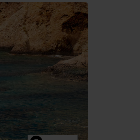
e. Det gør vi for at sikre
med vores partnere.
Du kan
litik
og
cookiepolitik
.