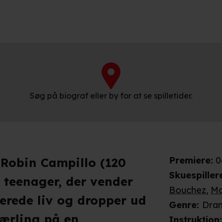
Søg på biograf eller by for at se spilletider.
Premiere
:
0
f Robin Campillo (120
Skuespiller
 teenager, der vender
Bouchez
,
Ma
gerede liv og dropper ud
Genre
:
Dra
 lærling på en
Instruktion