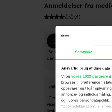
Anmeldelser fra medi
(
4
)
CPHCulture
"Sensommerens mest betagende fi
Samtykke
der emmer af sol og ung kærlighed
Ansvarlig brug af dine data
Vi og
vores 1022 partnere
øn
Filmmagasinet Ekko
browser til præferencer, stat
opbevarer og tilgår oplysning
annonce- og indholdsmåling,
"Gennem portrættet af en utilregn
og i vores persondatapolitik. 
viser Guldpalmevinderen Laurent C
"Cookiedeklaration", eller ved
livsfarligt det er at være teenager