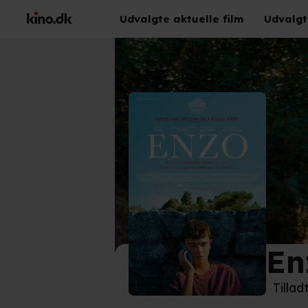
Udvalgte aktuelle film
Udvalgt
En
©
Ang
Tillad