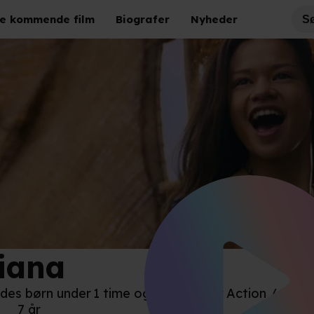
e kommende film
Biografer
Nyheder
iana
ney
des børn under
1 time og 55 minutter
Action / Adven
7 år