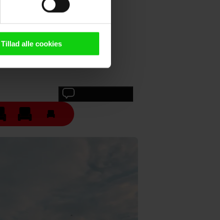
n browser til statistik og
g tilgår oplysninger på din
Tillad alle cookies
oldsmåling, lave
persondatapolitik.
Skriv anmeldelse
n". Dine valg anvendes på
e. Det gør vi for at sikre
med vores partnere.