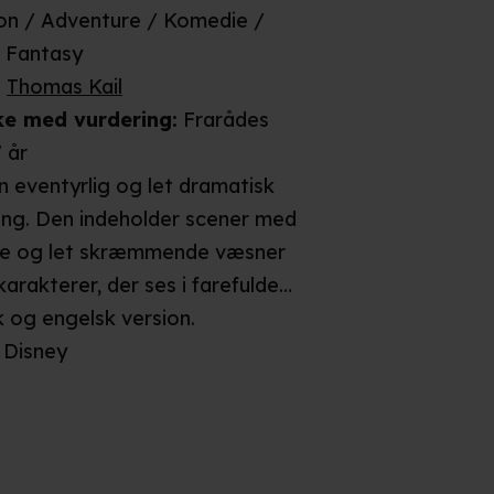
on / Adventure / Komedie /
/ Fantasy
:
Thomas Kail
ke
med vurdering
:
Frarådes
 år
n eventyrlig og let dramatisk
ng. Den indeholder scener med
ge og let skræmmende væsner
rakterer, der ses i farefulde
. Hovedpersonen, som er en ung
k og engelsk
version
.
andt andet sejle i stormvejr og
Disney
ære fanget under vandet. Sidst i
er hun i et større opgør mod et
 monsterlignende væsen. Da
older flere musicallignende