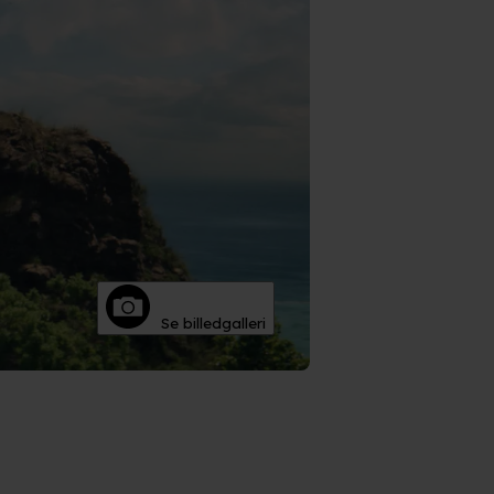
Du kan
litik
og
cookiepolitik
.
Se billedgalleri