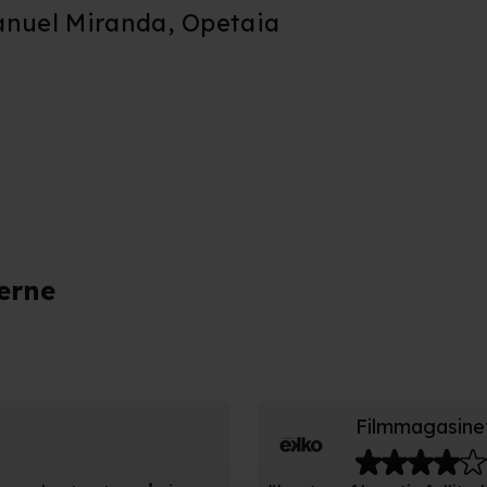
anuel Miranda, Opetaia
indslag med
forløses pos
pige fremst
vurderes det
skræmmende 
erne
Filmmagasine