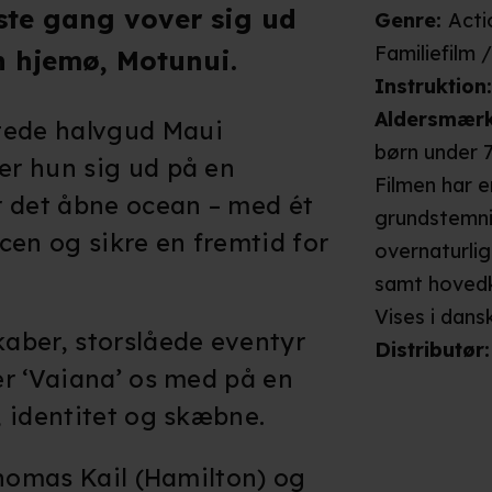
rste gang vover sig ud
Genre
:
Acti
Familiefilm 
n hjemø, Motunui.
Instruktion
Aldersmær
ede halvgud Maui
børn under 7
r hun sig ud på en
Filmen har e
r det åbne ocean – med ét
grundstemni
cen og sikre en fremtid for
overnaturli
samt hovedka
situationer
Vises i
dans
aber, storslåede eventyr
pige, ses bl
Distributør
:
r ‘Vaiana’ os med på en
kortvarigt v
 identitet og skæbne.
filmen kæmp
ildspyende,
Thomas Kail (Hamilton) og
filmen indeh