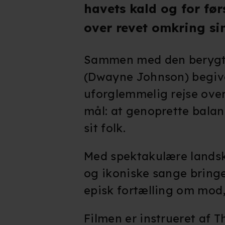
havets kald og for fø
over revet omkring si
Sammen med den berygt
(Dwayne Johnson) begive
uforglemmelig rejse ove
mål: at genoprette balan
sit folk.
Med spektakulære landsk
og ikoniske sange bringe
episk fortælling om mod,
Filmen er instrueret af 