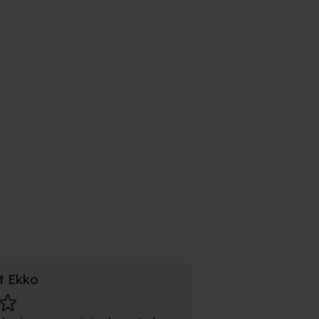
 sang, dans og musik, og da den
itivt, samtidig med at den unge
år modig og handlekraftig,
, at den kun vil kunne virke
på børn under 7 år.
t Ekko