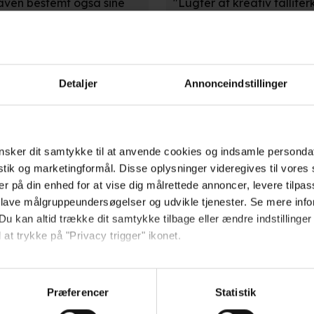
gaven bestemt også sine
"Lugter af kreativ fallite
 Kail (”Hamilton”) er i
bærer også denne udgave s
 og Dana Ledoux Millers
Barbano)
" (Christian Brink)
Detaljer
Annonceindstillinger
Politiken
e animationsfilm fra
"Musicals i skiftende etn
sker dit samtykke til at anvende cookies og indsamle personda
mme efter. Til gengæld er
og gentagelse af velkendt
istik og marketingformål. Disse oplysninger videregives til vore
d og ganske
strategi som klassisk med l
er på din enhed for at vise dig målrettede annoncer, levere tilpas
 lave målgruppeundersøgelser og udvikle tjenester. Se mere inf
dsen)
Skotte)
Du kan altid trække dit samtykke tilbage eller ændre indstillinger
 at trykke på "Privacy trigger" ikonet.
så gerne:
sninger om din placering, der kan være nøjagtig inden for få me
Præferencer
Statistik
or-pæne, fucker de
 baseret på en scanning af dens unikke karakteristika (fingerprin