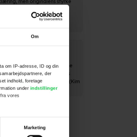
rklæring, men originalens styrke
ikkert i havn." (Nicolas
Om
ografisk og teknologisk kostume
ta om IP-adresse, ID og din
e opskrifter er blevet Disneys
s samarbejdspartnere, der
ivrem og seler. Det er tyndt." (Kim
set indhold, foretage
ormation under
indstillinger
 fra vores
ter
Marketing
ting)