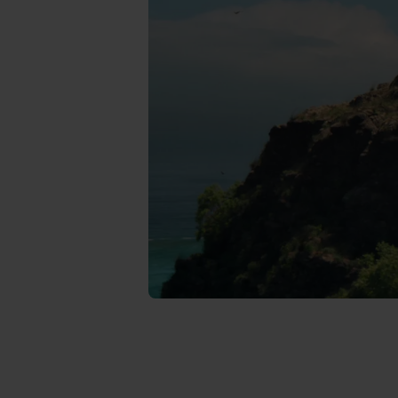
læse mere om vores brug af coo