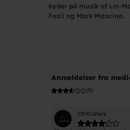
byder på musik af Lin-M
Foaʻi og Mark Mancina.
Anmeldelser fra medi
(
5
)
CPHCulture