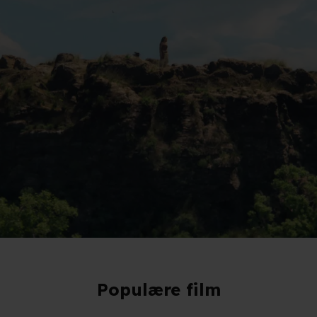
kies og behandling af dine personoplysninger i både vores
privatlivspo
Populære film