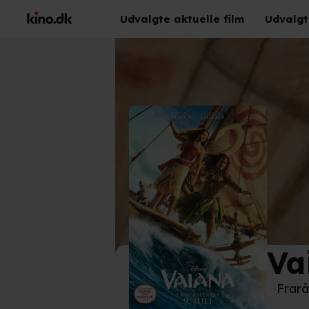
Udvalgte aktuelle film
Udvalgt
Va
©
Dis
Frarå