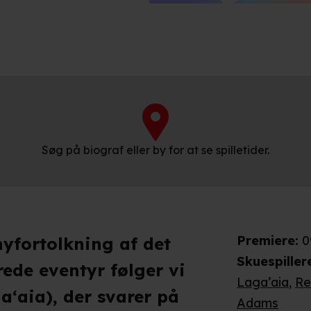
Søg på biograf eller by for at se spilletider.
Premiere
:
0
nyfortolkning af det
Skuespiller
ede eventyr følger vi
Laga’aia
,
Re
aʻaia), der svarer på
Adams