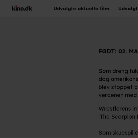
Udvalgte aktuelle film
Udvalgt
FØDT:
02. MA
Som dreng fulg
dog amerikansk
blev stoppet af
verdenen med s
Wrestlerens im
'The Scorpion 
Som skuespille