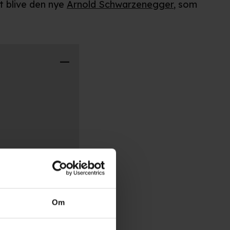
t blive den nye
Arnold Schwarzenegger
, som
Om