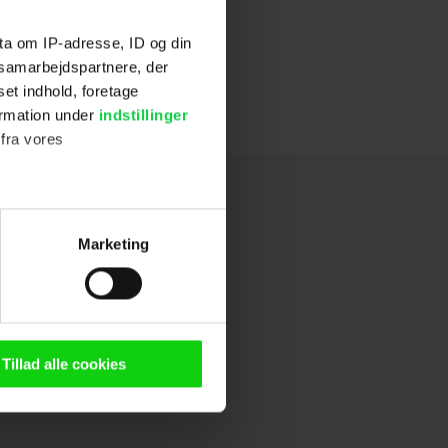
ta om IP-adresse, ID og din
s samarbejdspartnere, der
set indhold, foretage
ormation under
indstillinger
 fra vores
ter
Marketing
ting)
n browser til statistik og
g tilgår oplysninger på din
Tillad alle cookies
oldsmåling, lave
persondatapolitik.