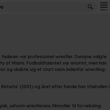
Menu
 faderen var professionel wrestler. Dwayne valgte
ity of Miami. Fodboldtalentet var enormt, men han
spor og skabte sig et stort navn indenfor wrestling-
eturns' (2001) og året efter havde han titelrollen i
k, selvom wrestlerens filmroller til forveksling