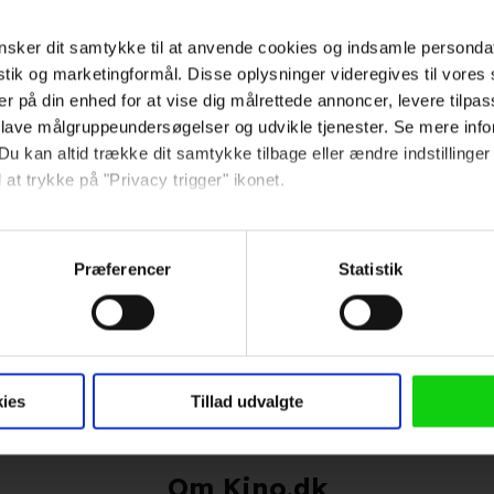
sker dit samtykke til at anvende cookies og indsamle personda
024
istik og marketingformål. Disse oplysninger videregives til vore
er på din enhed for at vise dig målrettede annoncer, levere tilpas
 Superkæledyrene
2022
 lave målgruppeundersøgelser og udvikle tjenester. Se mere inf
Du kan altid trække dit samtykke tilbage eller ændre indstillinger
7
 at trykke på "Privacy trigger" ikonet.
Hold dig opdateret
så gerne:
sninger om din placering, der kan være nøjagtig inden for få me
Præferencer
Statistik
Send
 baseret på en scanning af dens unikke karakteristika (fingerprin
ebsitet.
Ved tilmelding accepterer jeg
samtidig Kino.dks
 anvende cookies og indsamle persondata om IP-adresse, ID og di
ninger videregives til vores samarbejdspartnere, der opbevarer o
Markedsføringssamtykke
ies
Tillad udvalgte
ede annoncer, levere tilpasset indhold, foretage annonce- og indh
ruppeindsigt. Se mere information under indstillinger og i vores 
Om Kino.dk