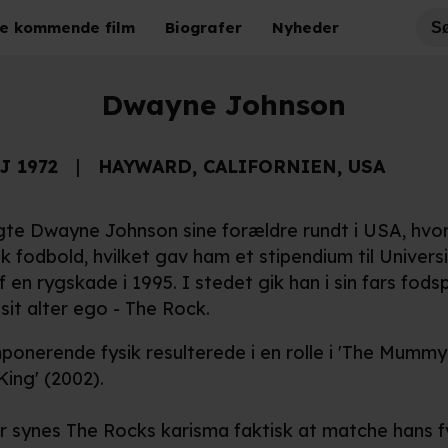
e kommende film
Biografer
Nyheder
Dwayne Johnson
J 1972
HAYWARD, CALIFORNIEN, USA
te Dwayne Johnson sine forældre rundt i USA, hvor
 fodbold, hvilket gav ham et stipendium til Univers
 en rygskade i 1995. I stedet gik han i sin fars fod
it alter ego - The Rock.
ponerende fysik resulterede i en rolle i 'The Mummy R
King' (2002).
r synes The Rocks karisma faktisk at matche hans fysi