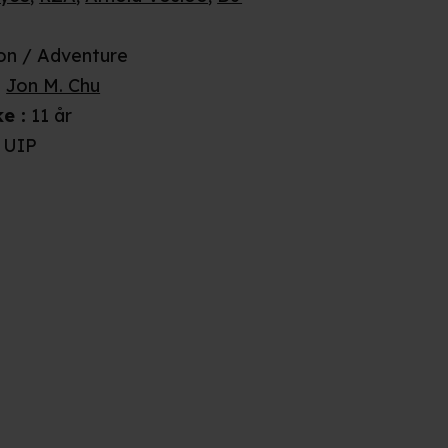
on / Adventure
:
Jon M. Chu
ke
:
11 år
UIP