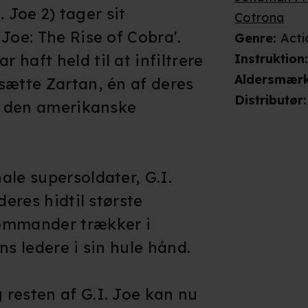
I. Joe 2) tager sit
Cotrona
Joe: The Rise of Cobra'.
Genre
:
Acti
haft held til at infiltrere
Instruktion
Aldersmær
sætte Zartan, én af deres
Distributør
:
ve den amerikanske
ale supersoldater, G.I.
deres hidtil største
ommander trækker i
ns ledere i sin hule hånd.
resten af G.I. Joe kan nu