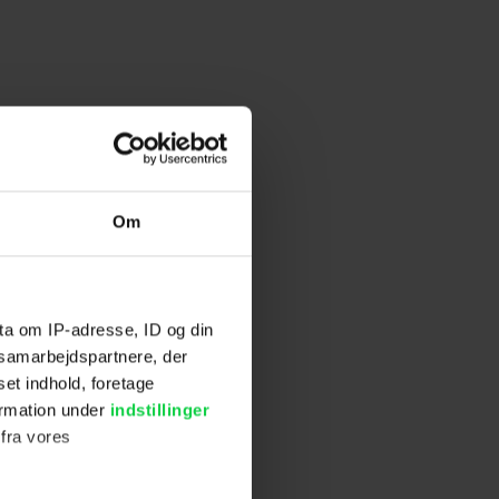
Om
ta om IP-adresse, ID og din
s samarbejdspartnere, der
set indhold, foretage
ormation under
indstillinger
 fra vores