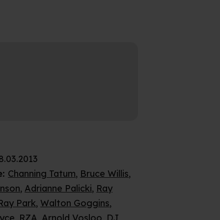
8.03.2013
e
:
Channing Tatum
,
Bruce Willis
,
nson
,
Adrianne Palicki
,
Ray
Ray Park
,
Walton Goggins
,
ryce
,
RZA
,
Arnold Vosloo
,
DJ