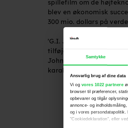
spillefilm om de højtekno
blev en økonomisk succe
300 mio. dollars på verd
'G.I. Joe: Retaliation' er
tilføjer bl.a. Bruce Will
Samtykke
Johnson til rollelisten -
karakteren Roadblock.
Ansvarlig brug af dine data
Vi og
vores 1022 partnere
øn
browser til præferencer, stat
opbevarer og tilgår oplysning
annonce- og indholdsmåling,
og i vores persondatapolitik. 
"Cookiedeklaration", eller ved