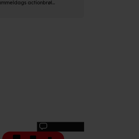
ammeldags actionbrøl...
e. Det gør vi for at sikre
med vores partnere.
Du kan
litik
og
cookiepolitik
.
Skriv anmeldelse