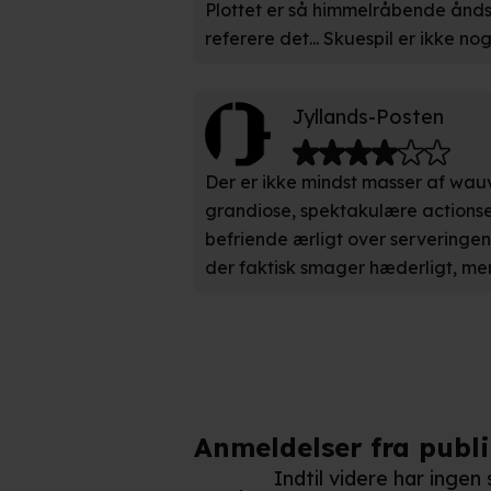
Plottet er så himmelråbende åndss
Vi bruger egne cookies og coo
funktionalitet, generere stati
referere det... Skuespil er ikke nog
Når vi anvender cookies, beh
Jyllands-Posten
læse mere om vores brug af coo
Der er ikke mindst masser af wauv
grandiose, spektakulære actionsek
befriende ærligt over serveringen
der faktisk smager hæderligt, m
Anmeldelser fra publ
Indtil videre har ingen