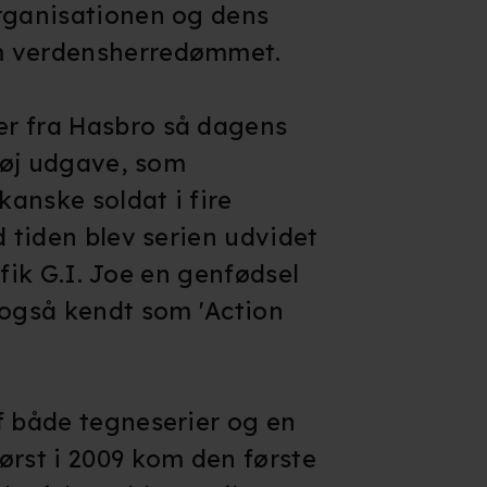
organisationen og dens
m verdensherredømmet.
r fra Hasbro så dagens
 høj udgave, som
anske soldat i fire
d tiden blev serien udvidet
2 fik G.I. Joe en genfødsel
 også kendt som 'Action
f både tegneserier og en
ørst i 2009 kom den første