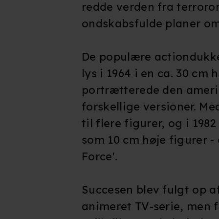
redde verden fra terror
ondskabsfulde planer o
De populære actiondukke
lys i 1964 i en ca. 30 cm
portrætterede den amerik
forskellige versioner. Me
til flere figurer, og i 198
som 10 cm høje figurer -
Force'.
Succesen blev fulgt op a
animeret TV-serie, men f