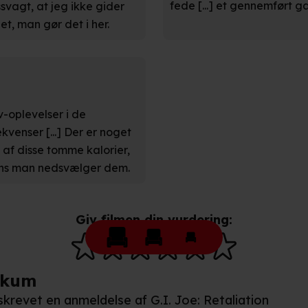
fede [...] et gennemført g
vagt, at jeg ikke gider
kies fra tredjeparter til at optimere dit besøg på vores hjemmesid
stik, huske dine præferencer og til markedsføring.
et, man gør det i her.
andler vi kortvarigt din IP-adresse. IP-adressen kan blive delt 
kies og behandling af dine personoplysninger i både vores
privatlivspo
-oplevelser i de
venser [...] Der er noget
 af disse tomme kalorier,
ens man nedsvælger dem.
Giv filmen din vurdering:
ikum
 skrevet en anmeldelse af G.I. Joe: Retaliation