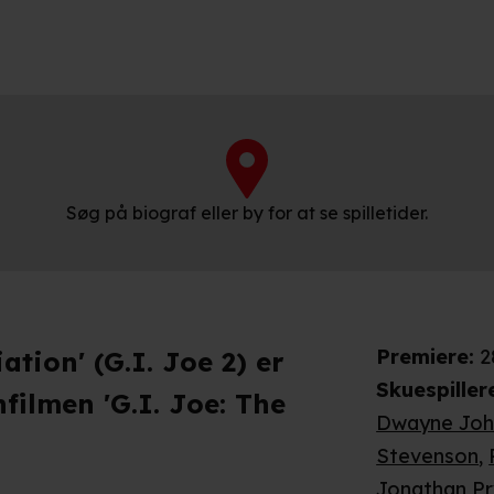
Søg på biograf eller by for at se spilletider.
Premiere
:
2
ation' (G.I. Joe 2) er
Skuespiller
nfilmen 'G.I. Joe: The
Dwayne Joh
Stevenson
,
Jonathan P