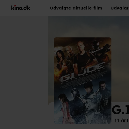
Udvalgte aktuelle film
Udvalgt
G.
©
UIP
11 år
1