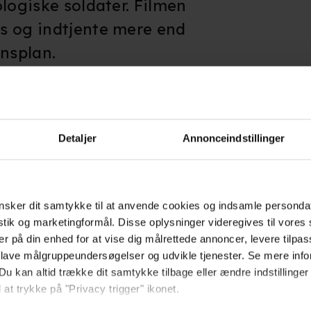
logiske soldater. Filmen
s og indtjente mere end
ensplan.
 instrueret af Jon M. Chu og
is, Ray Stevenson og Dwayne
Detaljer
Annonceindstillinger
 sidstnævnte som
sker dit samtykke til at anvende cookies og indsamle personda
istik og marketingformål. Disse oplysninger videregives til vore
er på din enhed for at vise dig målrettede annoncer, levere tilpas
 lave målgruppeundersøgelser og udvikle tjenester. Se mere inf
Du kan altid trække dit samtykke tilbage eller ændre indstillinger
 at trykke på "Privacy trigger" ikonet.