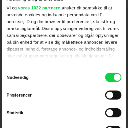
Vi og
vores 1022 partnere
ønsker dit samtykke til at
anvende cookies og indsamle persondata om IP-
Hold dig opdateret
adresse, ID og din browser til præferencer, statistik og
marketingformål. Disse oplysninger videregives til vores
samarbejdspartnere, der opbevarer og tilgår oplysninger
Send
på din enhed for at vise dig målrettede annoncer, levere
tilpasset indhold, foretage annonce- og indholdsmåling,
Ved tilmelding accepterer jeg samtidig
lave målgruppeundersøgelser og udvikle tjenester. Se
Kino.dks
Markedsføringssamtykke
mere information under
indstillinger
og i vores
persondatapolitik. Du kan altid trække dit samtykke
Samtykkevalg
tilbage eller ændre indstillinger fra vores
Nødvendig
Om Kino.dk
"Cookiedeklaration", eller ved at trykke på "Privacy
trigger" ikonet.
Annoncering
Præferencer
Privatlivspolitik
Hvis du tillader det, vil vi også gerne:
Betalingsbetingelser
Indsamle præcise oplysninger om din placering,
Statistik
Om os
der kan være nøjagtig inden for få meter
Ledige stillinger
Identificere din enhed baseret på en scanning af