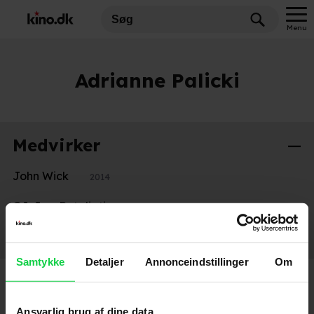
Menu
Adrianne Palicki
Medvirker
John Wick
2014
G.I. Joe: Retaliation
2013
Legion
2010
Samtykke
Detaljer
Annonceindstillinger
Om
Ansvarlig brug af dine data