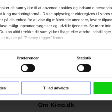
sker dit samtykke til at anvende cookies og indsamle personda
istik og marketingformål. Disse oplysninger videregives til vore
er på din enhed for at vise dig målrettede annoncer, levere tilpas
 lave målgruppeundersøgelser og udvikle tjenester. Se mere inf
Du kan altid trække dit samtykke tilbage eller ændre indstillinger
 at trykke på "Privacy trigger" ikonet.
Hold dig opdateret
så gerne:
sninger om din placering, der kan være nøjagtig inden for få me
Præferencer
Statistik
Send
 baseret på en scanning af dens unikke karakteristika (fingerprin
ebsitet.
Ved tilmelding accepterer jeg
samtidig Kino.dks
 anvende cookies og indsamle persondata om IP-adresse, ID og di
Markedsføringssamtykke
ninger videregives til vores samarbejdspartnere, der opbevarer o
ies
Tillad udvalgte
ede annoncer, levere tilpasset indhold, foretage annonce- og indh
ruppeindsigt. Se mere information under indstillinger og i vores 
Om Kino.dk
så gerne: