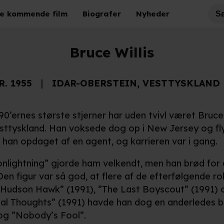
e kommende film
Biografer
Nyheder
Bruce Willis
R. 1955
IDAR-OBERSTEIN, VESTTYSKLAND
0’ernes største stjerner har uden tvivl været Bruce 
tyskland. Han voksede dog op i New Jersey og flytt
 han opdaget af en agent, og karrieren var i gang.
nlightning” gjorde ham velkendt, men han brød for
Den figur var så god, at flere af de efterfølgende 
”Hudson Hawk” (1991), ”The Last Boyscout” (1991) o
tal Thoughts” (1991) havde han dog en anderledes bir
 og ”Nobody’s Fool”.