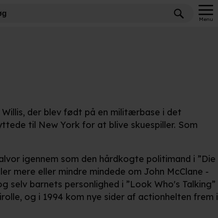
Menu
Willis, der blev født på en militærbase i det
ede til New York for at blive skuespiller. Som
 alvor igennem som den hårdkogte politimand i ”Die
roller mere eller mindre mindede om John McClane -
g selv barnets personlighed i ”Look Who's Talking”
olle, og i 1994 kom nye sider af actionhelten frem i