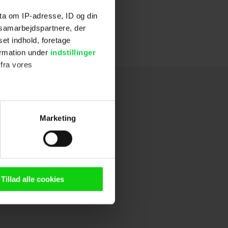
ta om IP-adresse, ID og din
s samarbejdspartnere, der
set indhold, foretage
ormation under
indstillinger
 fra vores
ter
Marketing
ting)
n browser til statistik og
g tilgår oplysninger på din
Tillad alle cookies
oldsmåling, lave
persondatapolitik.