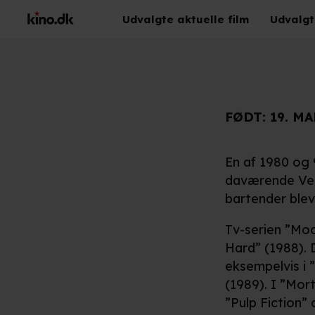
Udvalgte aktuelle film
Udvalgt
FØDT:
19. MA
En af 1980 og 9
daværende Vest
bartender blev
Tv-serien ”Moo
Hard” (1988). 
eksempelvis i 
(1989). I ”Mor
”Pulp Fiction”