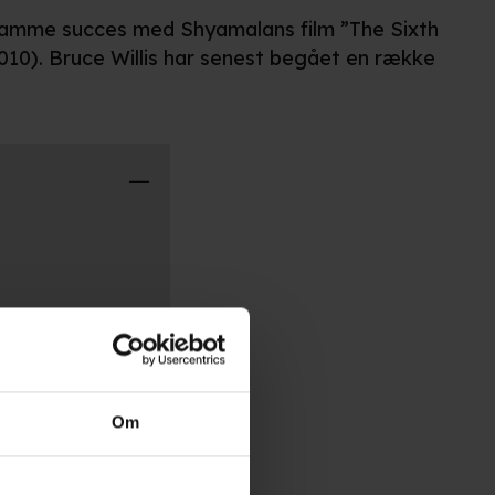
 samme succes med Shyamalans film ”The Sixth
2010). Bruce Willis har senest begået en række
Om