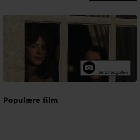
Når vi anvender cookies, behandler vi kortvarigt din IP-
adresse. IP-adressen kan blive delt med vores
partnere.
Du kan læse mere om vores brug af cookies og
behandling af dine personoplysninger i både vores
privatlivspolitik
og
cookiepolitik
.
Se billedgalleri
Populære film