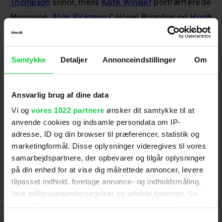
Thompson
Elinor, mens
Kate Winslet
portrætterede
Marianne,
Alan Rickman
Colonel Brandon og
Hugh
Grant
Edward Ferrars.
Det bliver produktionsselskabet Focus Features,
Samtykke
Detaljer
Annonceindstillinger
Om
der vil stå bag filmen. De har tidligere produceret
to andre Austen-filmatiseringer i form af
Ansvarlig brug af dine data
2006‑versionen af
Stolthed og fordom
med
Keira
Vi og
vores 1022 partnere
ønsker dit samtykke til at
Knightley
og
Matthew Macfadyen
samt
Emma
fra
anvende cookies og indsamle persondata om IP-
2020 med
Anya Taylor‑Joy
i titelrollen.
adresse, ID og din browser til præferencer, statistik og
marketingformål. Disse oplysninger videregives til vores
Daisy Edgar‑Jones er bedst kendt fra film som
samarbejdspartnere, der opbevarer og tilgår oplysninger
Twisters
og den førnævnte 'Hvor flodkrebsene
på din enhed for at vise dig målrettede annoncer, levere
synger', og blev BAFTA‑ og Golden
tilpasset indhold, foretage annonce- og indholdsmåling,
lave målgruppeundersøgelser og udvikle tjenester. Se
Globe‑nomineret for sin hovedrolle sammen med
mere information under
indstillinger
og i vores
Paul Mescal
i serien 'Normal People'.
persondatapolitik. Du kan altid trække dit samtykke
Samtykkevalg