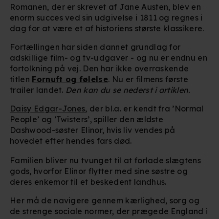
Romanen, der er skrevet af Jane Austen, blev en
enorm succes ved sin udgivelse i 1811 og regnes i
dag for at være et af historiens største klassikere.
Fortællingen har siden dannet grundlag for
adskillige film- og tv-udgaver - og nu er endnu en
fortolkning på vej. Den har ikke overraskende
titlen
Fornuft og følelse
. Nu er filmens første
trailer landet.
Den kan du se nederst i artiklen.
Daisy Edgar-Jones
, der bl.a. er kendt fra ’Normal
People’ og ’Twisters’, spiller den ældste
Dashwood-søster Elinor, hvis liv vendes på
hovedet efter hendes fars død.
Familien bliver nu tvunget til at forlade slægtens
gods, hvorfor Elinor flytter med sine søstre og
deres enkemor til et beskedent landhus.
Her må de navigere gennem kærlighed, sorg og
de strenge sociale normer, der prægede England i