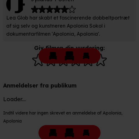
privatlivspolitik
og
cookiepolitik
.
Lea Glob har skabt et fascinerende dobbeltportræt
af sig selv og kunstneren Apolonia Sokol i
dokumentarfilmen 'Apolonia, Apolonia'.
Giv filmen din vurdering:
Anmeldelser fra publikum
Loader...
Indtil videre har ingen skrevet en anmeldelse af Apolonia,
Apolonia