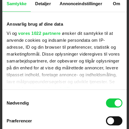
Samtykke
Detaljer
Annonceindstillinger
Om
tempo, vurderes den til kun at kunne virke
grænseoverskridende eller skræmmende på børn
under 11 år.
Ansvarlig brug af dine data
Anmeldelser fra medierne
Vi og
vores 1022 partnere
ønsker dit samtykke til at
(
6
)
anvende cookies og indsamle persondata om IP-
adresse, ID og din browser til præferencer, statistik og
marketingformål. Disse oplysninger videregives til vores
samarbejdspartnere, der opbevarer og tilgår oplysninger
Filmmagasinet Ekko
på din enhed for at vise dig målrettede annoncer, levere
tilpasset indhold, foretage annonce- og indholdsmåling,
Lea Globs dokumentariske pendant til 'Boyhood' er
lave målgruppeundersøgelser og udvikle tjenester. Se
et mesterligt fortalt dobbeltportræt om to kvinder,
mere information under
indstillinger
og i vores
som skal omsætte potentiale til erfaring.
persondatapolitik. Du kan altid trække dit samtykke
Samtykkevalg
tilbage eller ændre indstillinger fra vores
Nødvendig
"Cookiedeklaration", eller ved at trykke på "Privacy
Kristeligt Dagblad
trigger" ikonet.
Præferencer