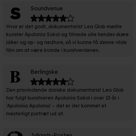
Indsamle præcise oplysninger om din placering, der
Soundvenue
kan være nøjagtig inden for få meter
Identificere din enhed baseret på en scanning af dens
Hvor er det godt, dokumentarist Lea Glob mødte
unikke karakteristika (fingerprinting)
kunster Apolonia Sokol og filmede alle hendes skøre
idéer og op- og nedture, så vi kunne få denne vilde
Du kan altid trække dit samtykke tilbage eller ændre
indstillinger fra vores "Cookiedeklaration". Dine valg
film om at være kvinde i kunstverdenen.
anvendes på hele websitet.
Berlingske
Vi bruger egne cookies og cookies fra tredjeparter til at
optimere dit besøg på vores hjemmeside. Det gør vi for
at sikre funktionalitet, generere statistik, huske dine
Den prisvindende danske dokumentarist Lea Glob
præferencer og til markedsføring.
har fulgt kunstneren Apolonia Sokol i over 13 år i
'Apolonia Apolonia' – det er der kommet et
Når vi anvender cookies, behandler vi kortvarigt din IP-
mesterligt portræt ud af.
adresse. IP-adressen kan blive delt med vores
partnere.
Du kan læse mere om vores brug af cookies og
behandling af dine personoplysninger i både vores
Jyllands-Posten