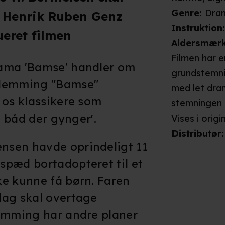
Genre
:
Dra
ns Henrik Ruben Genz
Instruktion
ueret filmen
Aldersmær
Filmen har 
rama 'Bamse' handler om
grundstemni
Flemming "Bamse"
med let dram
 os klassikere som
stemningen 
e båd der gynger'.
utryg barndo
Vises i
origi
forløses pos
Distributør
:
nsen havde oprindeligt 11
med glæde, 
spæd bortadopteret til et
filmen kun 
børn under 7
ke kunne få børn. Faren
dag skal overtage
lemming har andre planer