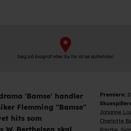
Søg på biograf eller by for at se spilletider.
Premiere
:
2
-drama 'Bamse' handler
Skuespiller
iker Flemming "Bamse"
Johanne Lou
vet hits som
Charlotte B
s W. Berthelsen skal
Ranthe
,
Sig