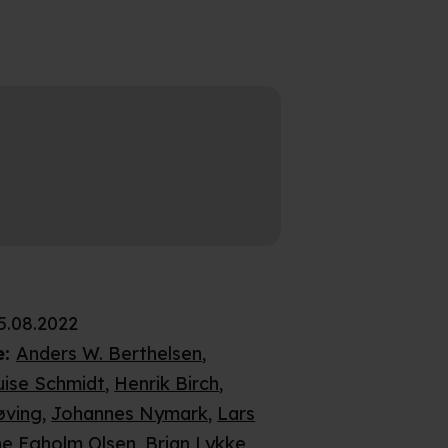
5.08.2022
e
:
Anders W. Berthelsen
,
ise Schmidt
,
Henrik Birch
,
øving
,
Johannes Nymark
,
Lars
ne Egholm Olsen
,
Brian Lykke