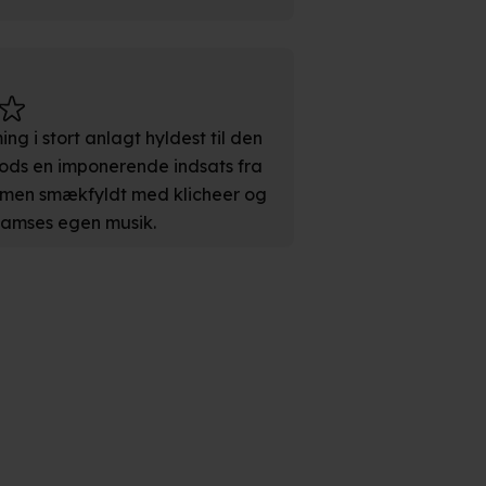
n". Dine valg anvendes på
e. Det gør vi for at sikre
ing i stort anlagt hyldest til den
med vores partnere.
Du kan
ods en imponerende indsats fra
litik
og
cookiepolitik
.
ilmen smækfyldt med klicheer og
m Bamses egen musik.