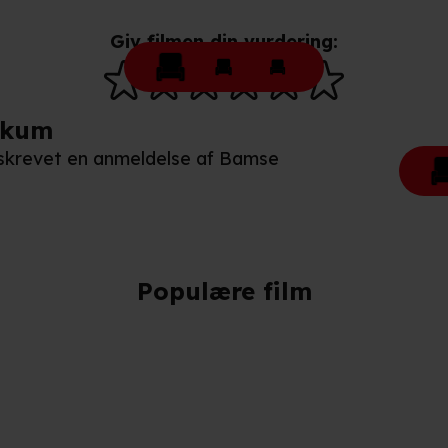
Giv filmen din vurdering:
ikum
n skrevet en anmeldelse af Bamse
Populære film