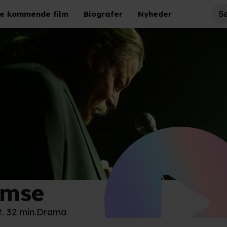
e kommende film
Biografer
Nyheder
mse
disk Film
t. 32 min.
Drama