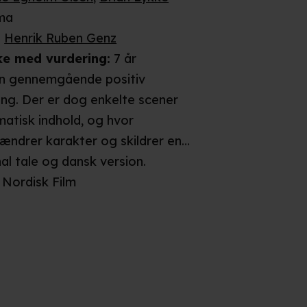
ma
:
Henrik Ruben Genz
ke
med vurdering
:
7 år
en gennemgående positiv
ng. Der er dog enkelte scener
atisk indhold, og hvor
ændrer karakter og skildrer en
m. Da disse scener imidlertid
nal tale og dansk
version
.
itivt, og filmen også er fyldt
Nordisk Film
musik og sammenhold, vurderes
at kunne virke skræmmende på
 år.