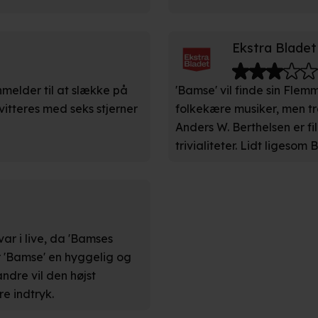
kke tilbage eller ændre indstillinger fra vores "Cookiedeklaratio
Ekstra Bladet
kies fra tredjeparter til at optimere dit besøg på vores hjemmesid
stik, huske dine præferencer og til markedsføring.
nmelder til at slække på
'Bamse' vil finde sin Flemm
andler vi kortvarigt din IP-adresse. IP-adressen kan blive delt 
vitteres med seks stjerner
folkekære musiker, men tr
kies og behandling af dine personoplysninger i både vores
privatlivspo
Anders W. Berthelsen er f
trivialiteter. Lidt ligeso
ar i live, da 'Bamses
er 'Bamse' en hyggelig og
andre vil den højst
re indtryk.