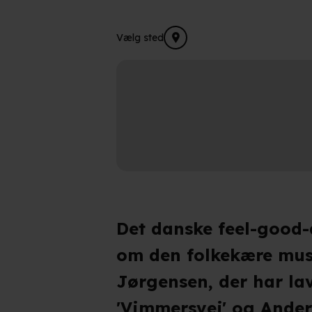
Vælg sted
Det danske feel-good
om den folkekære mus
Jørgensen, der har la
'Vimmersvej' og Ander