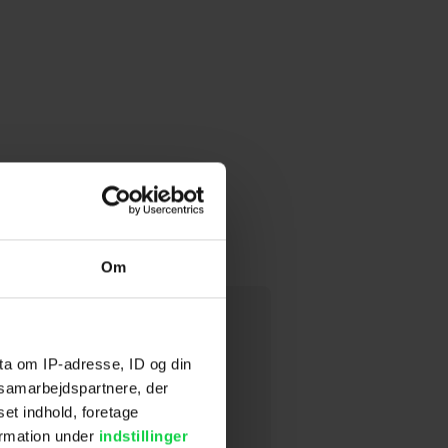
Om
t Ekko
ta om IP-adresse, ID og din
d en tåre i øjenkrogen og et
s samarbejdspartnere, der
lare læber.
set indhold, foretage
ormation under
indstillinger