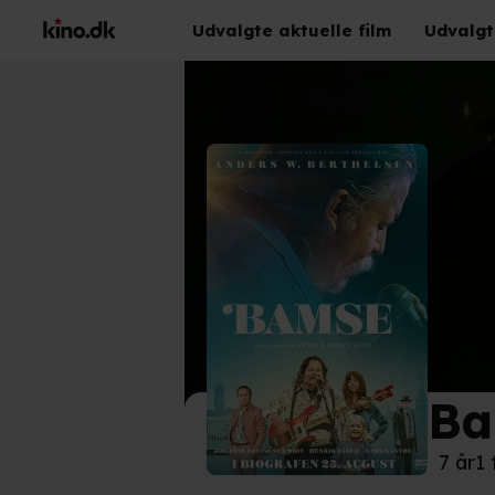
Udvalgte aktuelle film
Udvalgt
Ba
©
Nor
7 år
1 