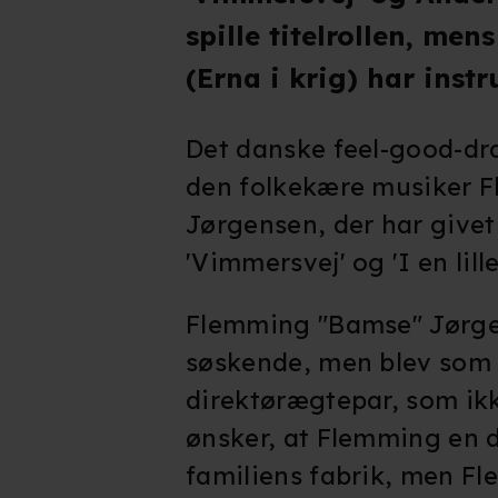
spille titelrollen, me
(Erna i krig) har instr
Det danske feel-good-d
den folkekære musiker 
Jørgensen, der har givet
'Vimmersvej' og 'I en lill
Flemming "Bamse" Jørge
søskende, men blev som 
direktørægtepar, som ik
ønsker, at Flemming en 
familiens fabrik, men F