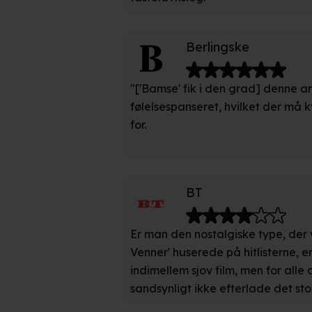
Du kan altid trække dit samty
hele websitet.
Berlingske
Vi bruger egne cookies og coo
funktionalitet, generere stati
"['Bamse' fik i den grad] denne a
Når vi anvender cookies, beh
følelsespanseret, hvilket der må k
læse mere om vores brug af coo
for.
BT
Er man den nostalgiske type, der v
Venner' huserede på hitlisterne, 
indimellem sjov film, men for alle 
sandsynligt ikke efterlade det sto