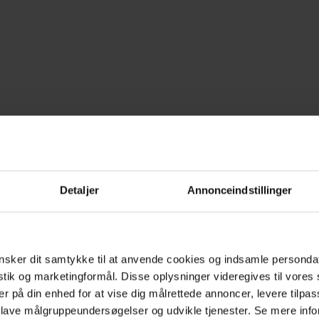
erne
Detaljer
Annonceindstillinger
Filmmagasine
sker dit samtykke til at anvende cookies og indsamle personda
elig historie og samtidig
Man forlader biografen me
istik og marketingformål. Disse oplysninger videregives til vore
r Anders W. Berthelsen
hjertevarmt smil på sangk
er på din enhed for at vise dig målrettede annoncer, levere tilpas
et. [...] Bamse er
 lave målgruppeundersøgelser og udvikle tjenester. Se mere inf
id...