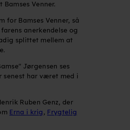
et Bamses Venner.
m for Bamses Venner, så
 farens anerkendelse og
adig splittet mellem at
e.
Bamse" Jørgensen ses
r senest har været med i
 Henrik Ruben Genz, der
som
Erna i krig
,
Frygtelig