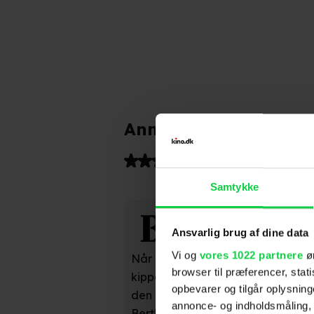
Anmeldelser fra medi
(
8
)
Samtykke
Berlingske
Ansvarlig brug af dine data
Vi og
vores 1022 partnere
øn
Når der skal fortælles en mennesk
browser til præferencer, stat
kippes med flaget for musikken, e
opbevarer og tilgår oplysning
den helt rigtige mand til spillejobb
annonce- og indholdsmåling,
Berthelsens bedste filmrolle i lang t